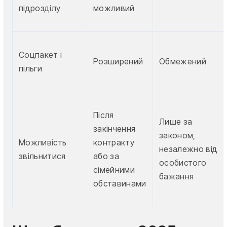
підрозділу
можливий
Соцпакет і
Розширений
Обмежений
пільги
Після
Лише за
закінчення
законом,
Можливість
контракту
незалежно від
звільнитися
або за
особистого
сімейними
бажання
обставинами