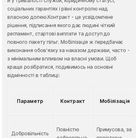
й у тривалості служби, юридичному статусі,
соціальних гарантіях і рівні контролю над
власною долею.Контракт - це усвідомлене
рішення, підписання якого дає людині чіткий
регламент, стартові виплати та доступ до
повного пакету пільг. Мобілізація ж передбачає
виконання обов’язку за наказом держави, часто -
з мінімальним впливом на власні умови. Щоб
краще розібратися, подивимось на основні
відмінності в таблиці:
Параметр
Контракт
Мобілізація
Повністю
Примусова, за
Добровільність
добровільна
повісткою