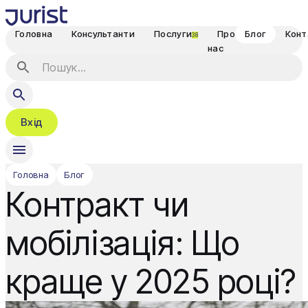
Головна
Консультанти
Послуги
Про
Блог
Конт
38
нас
Вхід
Головна
Блог
Контракт чи
мобілізація: Що
краще у 2025 році?