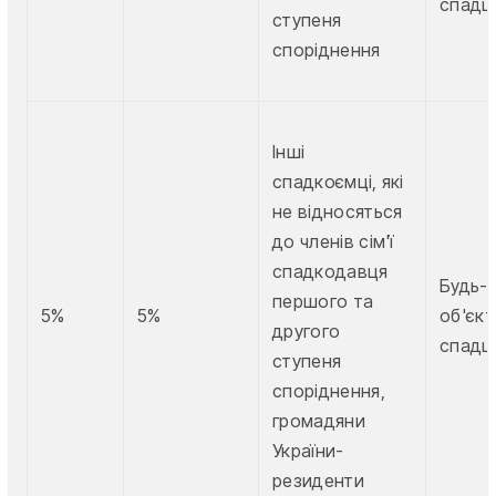
спадщ
ступеня
споріднення
Інші
спадкоємці, які
не відносяться
до членів сім'ї
спадкодавця
Будь-
першого та
5%
5%
об'єкт
другого
спадщ
ступеня
споріднення,
громадяни
України-
резиденти