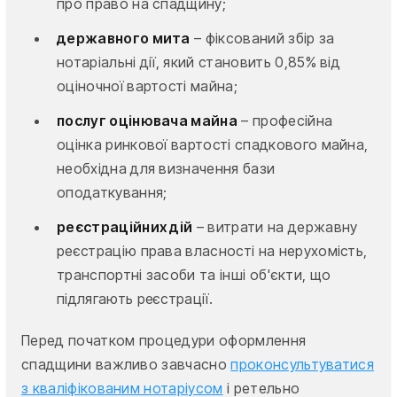
про право на спадщину;
державного мита
– фіксований збір за
нотаріальні дії, який становить 0,85% від
оціночної вартості майна;
послуг оцінювача майна
– професійна
оцінка ринкової вартості спадкового майна,
необхідна для визначення бази
оподаткування;
реєстраційних дій
– витрати на державну
реєстрацію права власності на нерухомість,
транспортні засоби та інші об'єкти, що
підлягають реєстрації.
Перед початком процедури оформлення
спадщини важливо завчасно
проконсультуватися
з кваліфікованим нотаріусом
і ретельно