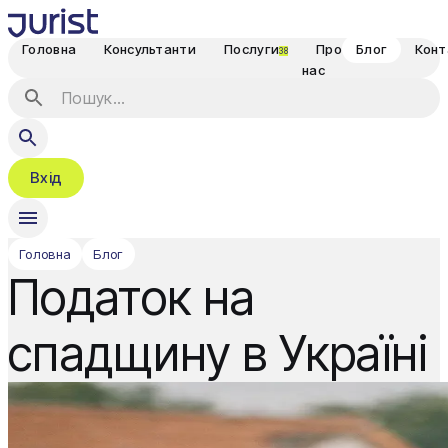
Головна
Консультанти
Послуги
Про
Блог
Конт
38
нас
Вхід
Головна
Блог
Податок на
спадщину в Україні