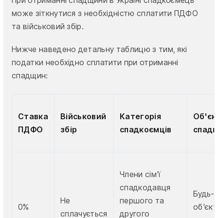
При отриманні спадщини в Україні спадкоємець
може зіткнутися з необхідністю сплатити ПДФО
та військовий збір.
Нижче наведено детальну таблицю з тим, які
податки необхідно сплатити при отриманні
спадщин:
Ставка
Військовий
Категорія
Об'єк
ПДФО
збір
спадкоємців
спад
Члени сім'ї
спадкодавця
Будь-
Не
першого та
0%
об'єкт
сплачується
другого