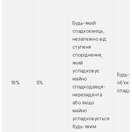
Будь-який
спадкоємець,
незалежно від
ступеня
споріднення,
який
успадковує
Будь-
майно
18%
5%
об'єкт
спадкодавця-
спадщ
нерезидента
або якщо
майно
успадковується
будь-яким