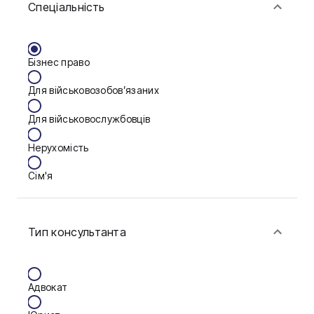
Спеціальність
Васильків
Вінниця
Бізнес право
Дніпро
Для військовозобов’язаних
Запоріжжя
Для військовослужбовців
Калуш
Нерухомість
Кам'янське
Сім'я
Ковель
Фінанси
Конотоп
Тип консультанта
Краматорськ
Кременчук
Адвокат
Кривий Ріг