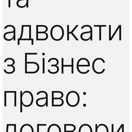
адвокати
з Бізнес
право:
договори