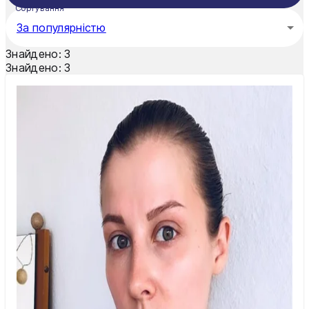
Тернопіль
Сортування
За популярністю
Ужгород
Знайдено:
3
Умань
Знайдено:
3
Харків
Херсон
Хмельницький
Черкаси
Чернівці
Чернігів
Шостка
Житомир