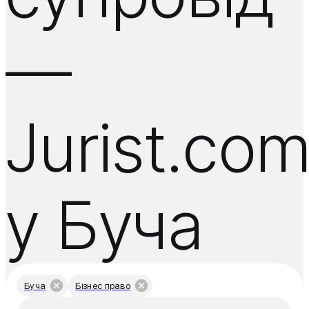
—
Jurist.co
у Буча
Буча
Бізнес право