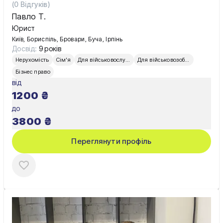
(
0
Відгуків)
Павло Т.
Юрист
Київ, Бориспіль, Бровари, Буча, Ірпінь
Досвід:
9 років
Нерухомість
Сім'я
Для військовослужбовців
Для військовозобов’язаних
Бізнес право
від
1200
₴
до
3800
₴
Переглянути профіль