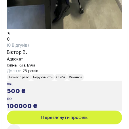
★
0
(
0
Відгуків)
Віктор В.
Адвокат
Ірпінь, Київ, Буча
Досвід:
25 років
Бізнес право
Нерухомість
Сім'я
Фінанси
від
500
₴
до
100000
₴
Переглянути профіль