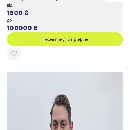
від
1500
₴
до
100000
₴
Переглянути профіль