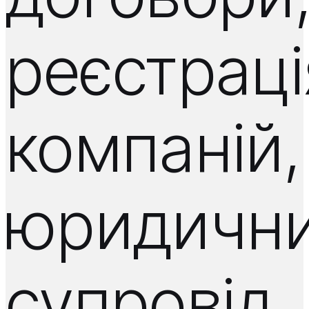
реєстраці
компаній,
юридичн
супровід