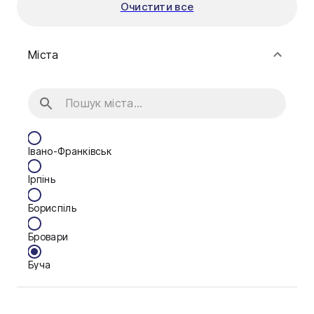
Очистити все
Міста
Івано-Франківськ
Ірпінь
Бориспіль
Бровари
Буча
Біла Церква