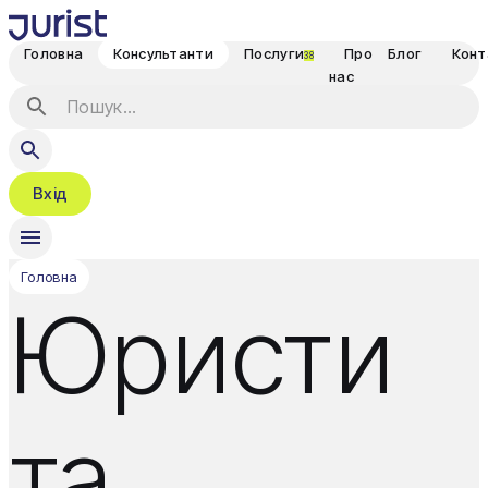
Головна
Консультанти
Послуги
Про
Блог
Конт
38
нас
Вхід
Головна
Юристи
та