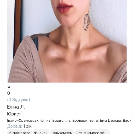
Київ
Львів
★
0
(
0
Відгуків)
Еліна Л.
Юрист
Івано-Франківськ, Ірпінь, Бориспіль, Бровари, Буча, Біла Церква, Вас
Досвід:
1 рік
Бізнес право
Фінанси
Нерухомість
Для військовозобов’язаних