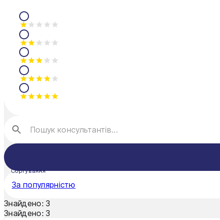
Мукачево
Нікополь
Одеса
Олександрія
Павлоград
Полтава
Рівне
Суми
Тернопіль
Сортування
За популярністю
Ужгород
Знайдено:
3
Умань
Знайдено:
3