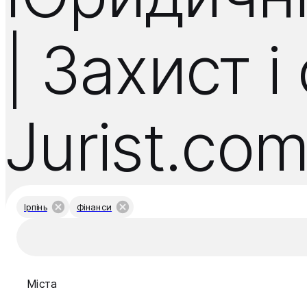
| Захист 
Jurist.com
Ірпінь
Фінанси
Міста