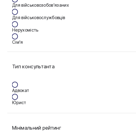
Для військовозобов’язаних
Запоріжжя
Для військовослужбовців
Калуш
Нерухомість
Кам'янське
Сім'я
Ковель
Фінанси
Конотоп
Тип консультанта
Краматорськ
Кременчук
Адвокат
Кривий Ріг
Юрист
Кропивницький
Луцьк
Мінімальний рейтинг
Миколаїв