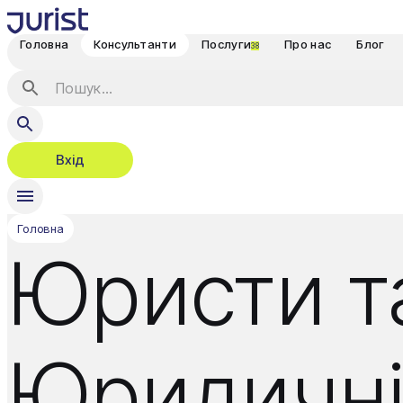
Головна
Консультанти
Послуги
Про нас
Блог
38
Вхід
Головна
Юристи та
Юридичні 