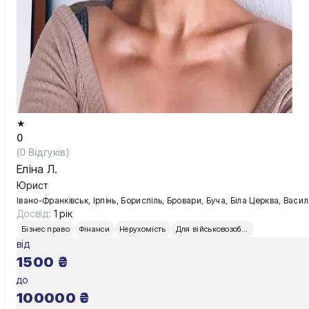
★
0
(
0
Відгуків)
Еліна Л.
Юрист
Івано-Франківськ, Ірпінь, Бориспіль, Бровари, Буча, Біла Церква, Вас
Досвід:
1 рік
Бізнес право
Фінанси
Нерухомість
Для військовозобов’язаних
від
1500
₴
до
100000
₴