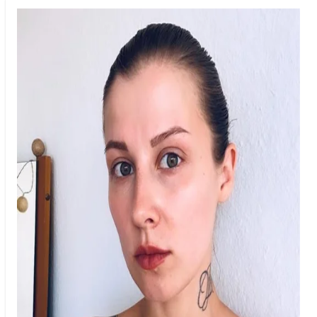
Харків
Херсон
Хмельницький
Черкаси
Чернівці
Чернігів
Шостка
Житомир
Київ
Львів