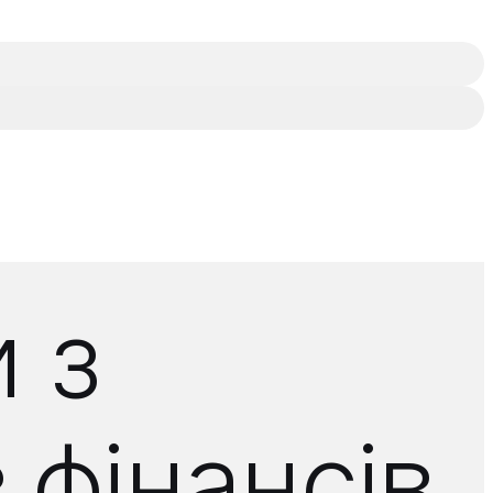
 з
 фінансів