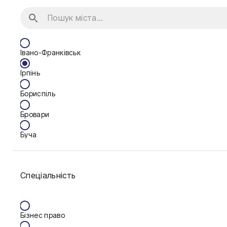
Івано-Франківськ
Ірпінь
Бориспіль
Бровари
Буча
Біла Церква
Спеціальність
Васильків
Вінниця
Бізнес право
Дніпро