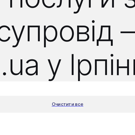
і супровід
.ua у Ірпін
Очистити все