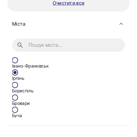
Очистити все
Міста
Івано-Франківськ
Ірпінь
Бориспіль
Бровари
Буча
Біла Церква