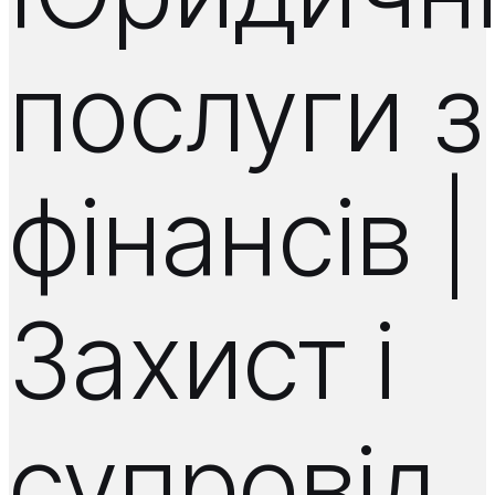
послуги з
фінансів |
Захист і
супровід