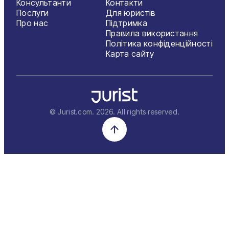
Консультанти
Контакти
Київ
Послуги
Для юристів
Про нас
Підтримка
Львів
Правила використання
Політика конфіденційності
Карта сайту
© Jurist.com.
2026
. All rights reserved.