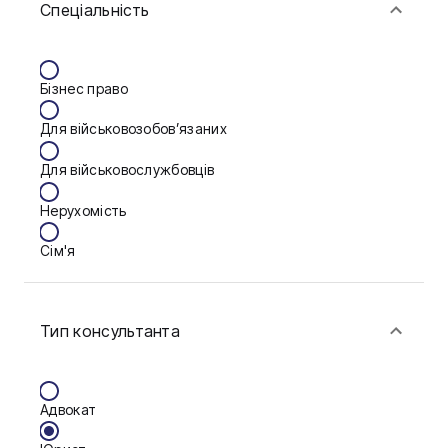
Спеціальність
Васильків
Вінниця
Бізнес право
Дніпро
Для військовозобов’язаних
Запоріжжя
Для військовослужбовців
Калуш
Нерухомість
Кам'янське
Сім'я
Ковель
Фінанси
Конотоп
Тип консультанта
Краматорськ
Кременчук
Адвокат
Кривий Ріг