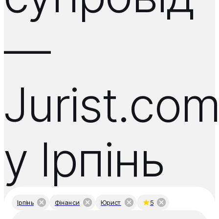
—
Jurist.co
у Ірпінь
Ірпінь
Фінанси
Юрист
5