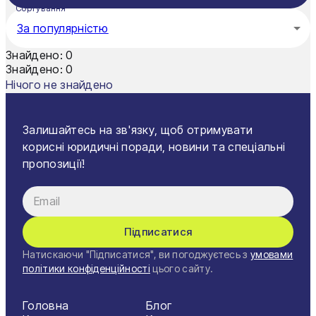
Тернопіль
Сортування
За популярністю
Ужгород
Знайдено:
0
Умань
Знайдено:
0
Нічого не знайдено
Харків
Херсон
Залишайтесь на зв'язку, щоб отримувати
корисні юридичні поради, новини та спеціальні
Хмельницький
пропозиції!
Черкаси
Чернівці
Підписатися
Чернігів
Натискаючи "Підписатися", ви погоджуєтесь з
умовами
Шостка
політики конфіденційності
цього сайту.
Житомир
Головна
Блог