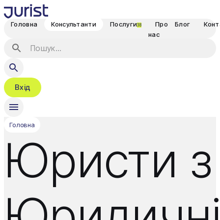
Головна
Консультанти
Послуги
Про
Блог
Конт
38
нас
Вхід
Головна
Юристи з
Юридичн