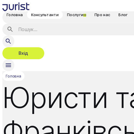
Головна
Консультанти
Послуги
Про нас
Блог
38
Вхід
Головна
Юристи та
Франківс