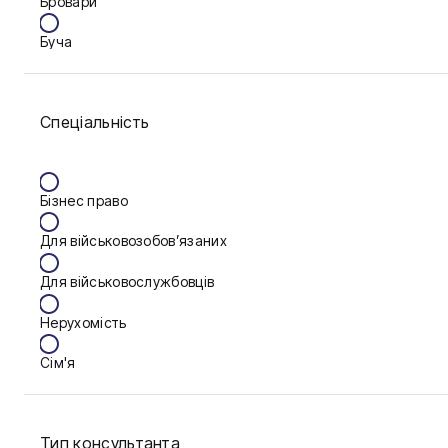
Бровари
Буча
Біла Церква
Спеціальність
Васильків
Вінниця
Бізнес право
Дніпро
Для військовозобов’язаних
Запоріжжя
Для військовослужбовців
Калуш
Нерухомість
Кам'янське
Сім'я
Ковель
Фінанси
Конотоп
Тип консультанта
Краматорськ