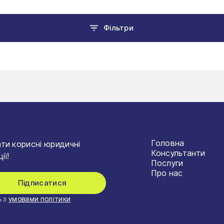
Фільтри
Головна
ти корисні юридичні
Консультанти
ії!
Послуги
Про нас
Підписатися
 з
умовами політики