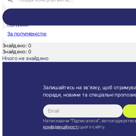
Рівне
Суми
Сортування
За популярністю
Тернопіль
Знайдено:
0
Ужгород
Знайдено:
0
Нічого не знайдено
Умань
Харків
Херсон
Залишайтесь на зв'язку, щоб отримува
поради, новини та спеціальні пропозиц
Хмельницький
Черкаси
Натискаючи "Підписатися", ви погоджуєтесь
Чернівці
конфіденційності
цього сайту.
Чернігів