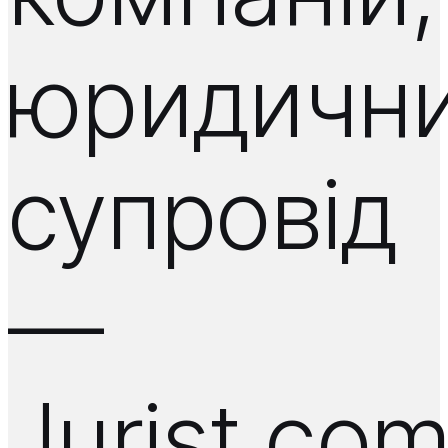
юридичн
супровід
—
Jurist.co