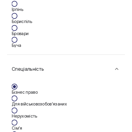
Ірпінь
Бориспіль
Бровари
Буча
Біла Церква
Спеціальність
Васильків
Вінниця
Бізнес право
Дніпро
Для військовозобов’язаних
Запоріжжя
Нерухомість
Калуш
Сім'я
Кам'янське