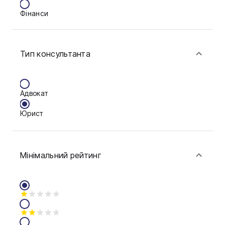
Фінанси
Ковель
Конотоп
Тип консультанта
Краматорськ
Кременчук
Адвокат
Кривий Ріг
Юрист
Кропивницький
Луцьк
Мінімальний рейтинг
Миколаїв
Мукачево
Нікополь
Одеса