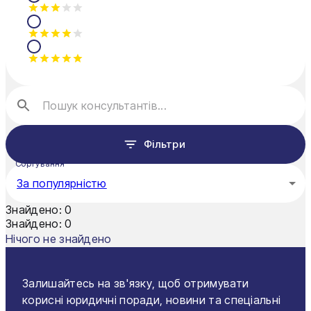
Олександрія
Павлоград
Полтава
Рівне
Суми
Фільтри
Тернопіль
Сортування
За популярністю
Ужгород
Знайдено:
0
Умань
Знайдено:
0
Нічого не знайдено
Харків
Херсон
Залишайтесь на зв'язку, щоб отримувати
корисні юридичні поради, новини та спеціальні
Хмельницький