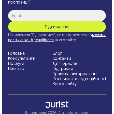
пропозиції!
Черкаси
Чернівці
Підписатися
Чернігів
Натискаючи "Підписатися", ви погоджуєтесь з
умовами
Шостка
політики конфіденційності
цього сайту.
Житомир
Головна
Блог
Консультанти
Контакти
Київ
Послуги
Для юристів
Про нас
Підтримка
Львів
Правила використання
Політика конфіденційності
Карта сайту
© Jurist.com.
2026
. All rights reserved.