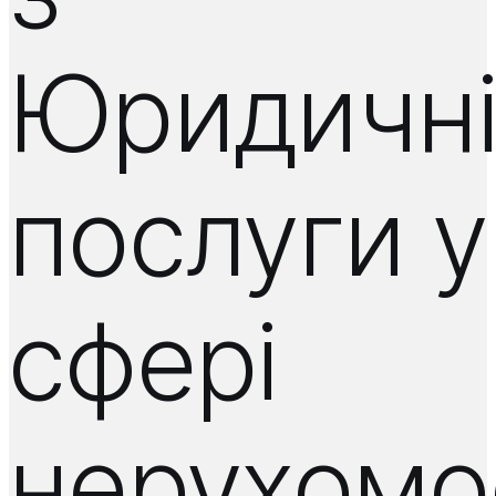
Юридичн
послуги у
сфері
нерухомос