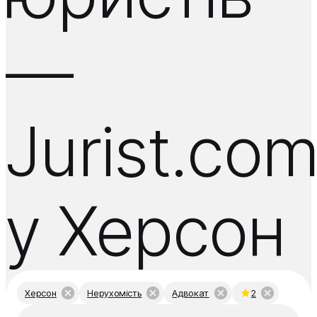
—
Jurist.co
у Херсон
Херсон
Нерухомість
Адвокат
2