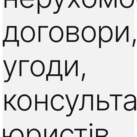
договори
угоди,
консульта
юристів