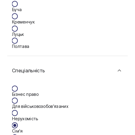
Буча
Кременчук
Луцьк
Полтава
Умань
Спеціальність
Харків
Херсон
Бізнес право
Черкаси
Для військовозобов’язаних
Житомир
Нерухомість
Київ
Сім'я
Львів