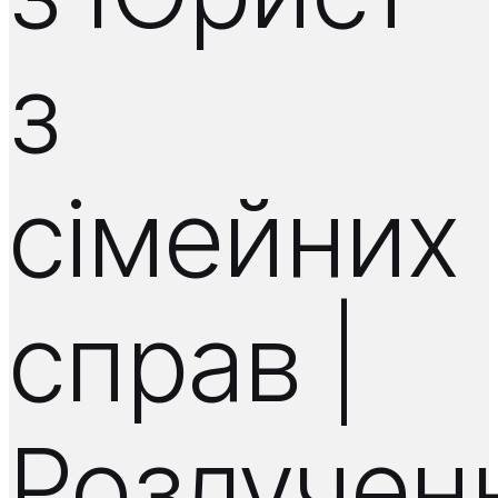
з
сімейних
справ |
Розлучен