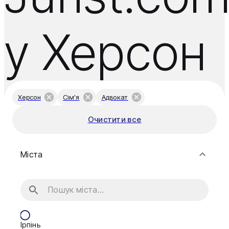
у Херсон
Херсон
Сім'я
Адвокат
Очистити все
Міста
Ірпінь