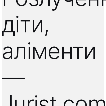
діти,
аліменти
—
Jurist.co