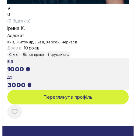
★
0
(
0
Відгуків)
Ірина К.
Адвокат
Київ, Житомир, Львів, Херсон, Черкаси
Досвід:
10 років
Сім'я
Бізнес право
Нерухомість
від
1000
₴
до
3000
₴
Переглянути профіль