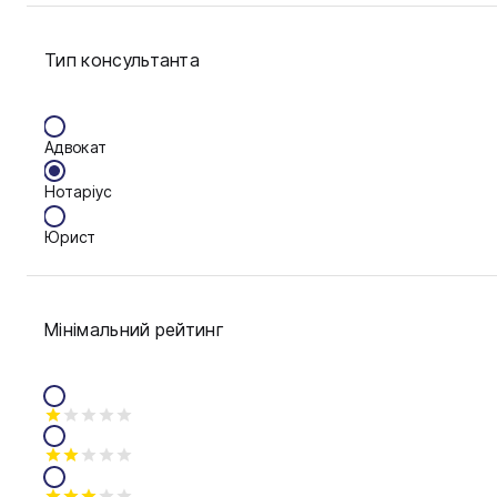
Сім'я
Тип консультанта
Фінанси
Адвокат
Нотаріус
Юрист
Мінімальний рейтинг