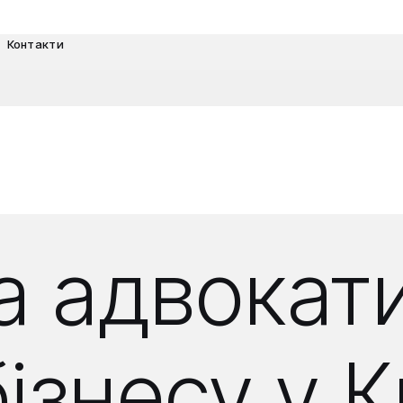
Контакти
 адвокати
ізнесу у К