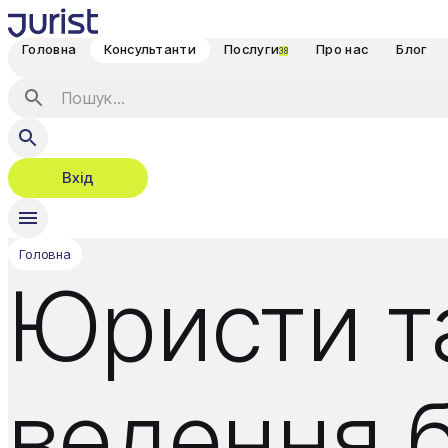
Головна
Консультанти
Послуги
Про нас
Блог
38
Вхід
Головна
Юристи та
ведення б