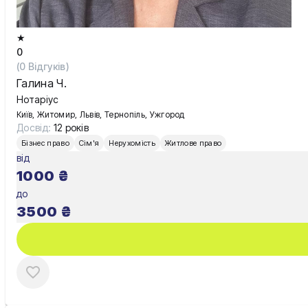
★
0
(
0
Відгуків)
Галина Ч.
Нотаріус
Київ, Житомир, Львів, Тернопіль, Ужгород
Досвід:
12 років
Бізнес право
Сім'я
Нерухомість
Житлове право
від
1000
₴
до
3500
₴