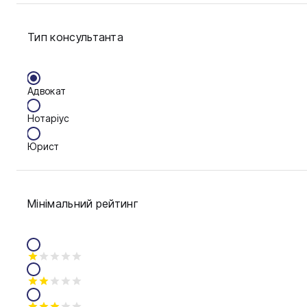
Сім'я
Тип консультанта
Фінанси
Адвокат
Нотаріус
Юрист
Мінімальний рейтинг