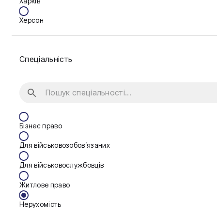
Харків
Херсон
Черкаси
Спеціальність
Житомир
Київ
Львів
Бізнес право
Для військовозобов’язаних
Для військовослужбовців
Житлове право
Нерухомість