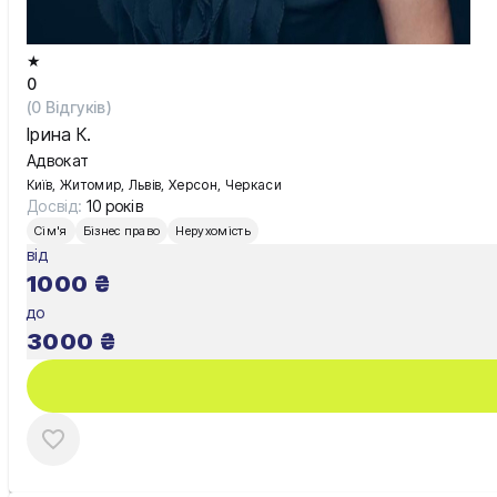
★
0
(
0
Відгуків)
Ірина К.
Адвокат
Київ, Житомир, Львів, Херсон, Черкаси
Досвід:
10 років
Сім'я
Бізнес право
Нерухомість
від
1000
₴
до
3000
₴