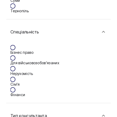
Суми
Тернопіль
Ужгород
Спеціальність
Житомир
Київ
Бізнес право
Львів
Для військовозобов’язаних
Нерухомість
Сім'я
Фінанси
Тип консультанта