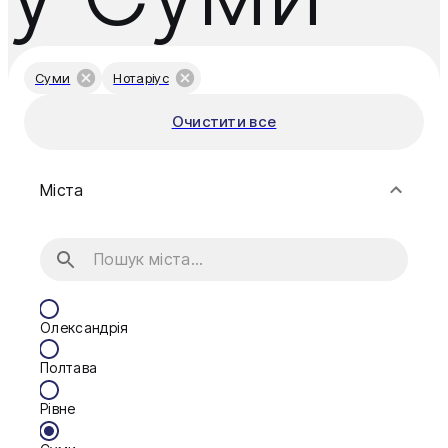
Суми
Нотаріус
Очистити все
Міста
Олександрія
Полтава
Рівне