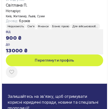
Світлана П.
Нотаріус
Київ, Житомир, Львів, Суми
Досвід:
6 років
Нерухомість
Сім'я
Фінанси
Бізнес право
Для військовозобов’язаних
від
900
₴
до
13000
₴
Переглянути профіль
Залишайтесь на зв'язку, щоб отримувати
корисні юридичні поради, новини та спеціальні
пропозиції!