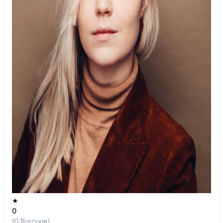
★
0
(
0
Відгуків)