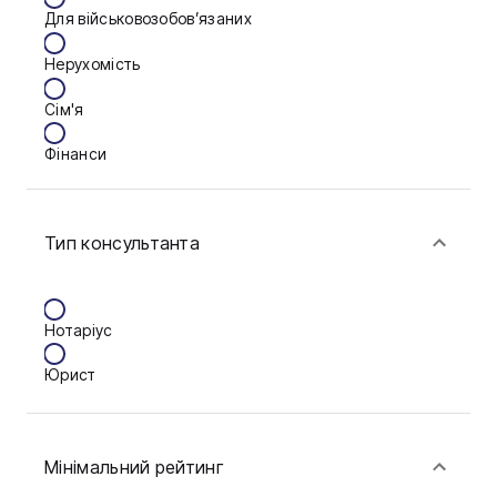
Для військовозобов’язаних
Запоріжжя
Нерухомість
Калуш
Сім'я
Кам'янське
Фінанси
Ковель
Конотоп
Тип консультанта
Краматорськ
Кременчук
Нотаріус
Кривий Ріг
Юрист
Кропивницький
Луцьк
Мінімальний рейтинг
Миколаїв