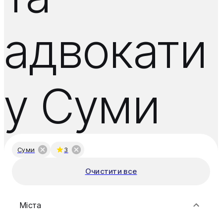
адвокати
у Суми
Суми
3
Очистити все
Міста