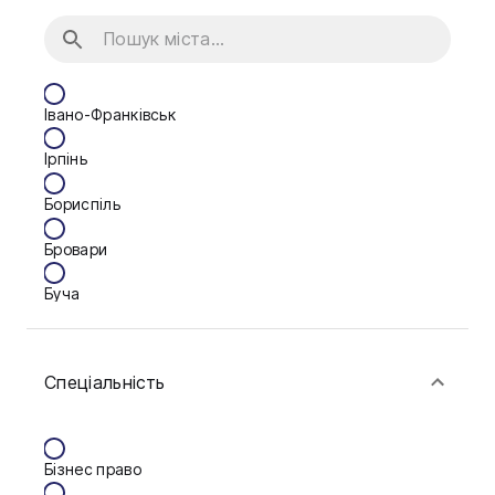
Івано-Франківськ
Ірпінь
Бориспіль
Бровари
Буча
Біла Церква
Спеціальність
Васильків
Вінниця
Бізнес право
Дніпро