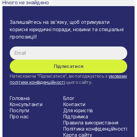
Нічого не знайдено
Харків
Херсон
Залишайтесь на зв'язку, щоб отримувати
корисні юридичні поради, новини та спеціальні
Хмельницький
пропозиції!
Черкаси
Чернівці
Підписатися
Чернігів
Натискаючи "Підписатися", ви погоджуєтесь з
умовами
Шостка
політики конфіденційності
цього сайту.
Житомир
Головна
Блог
Консультанти
Контакти
Київ
Послуги
Для юристів
Про нас
Підтримка
Львів
Правила використання
Політика конфіденційності
Карта сайту