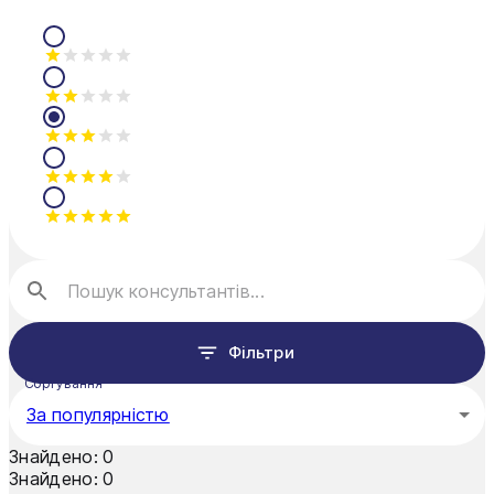
Мукачево
Нікополь
Одеса
Олександрія
Павлоград
Полтава
Рівне
Суми
Фільтри
Тернопіль
Сортування
За популярністю
Ужгород
Знайдено:
0
Умань
Знайдено:
0