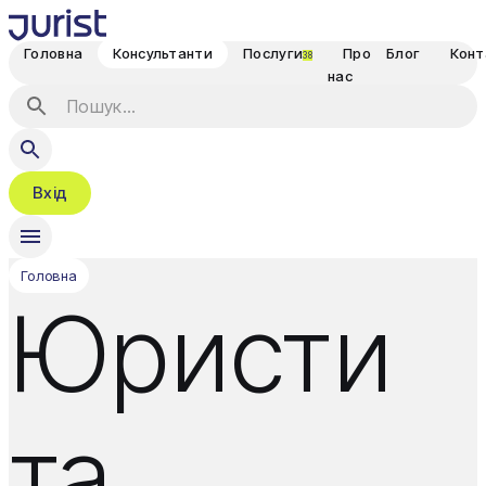
Головна
Консультанти
Послуги
Про
Блог
Конт
38
нас
Вхід
Головна
Юристи
та