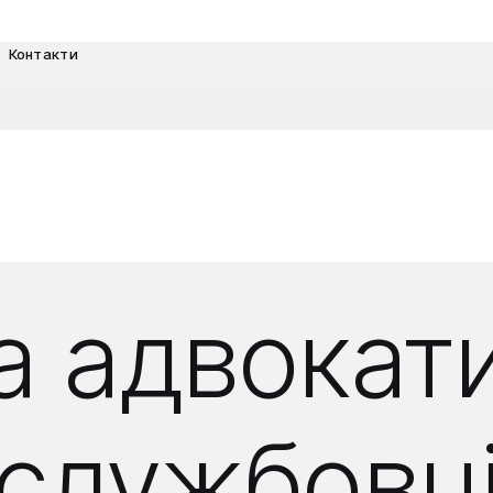
Контакти
а адвокат
службовці