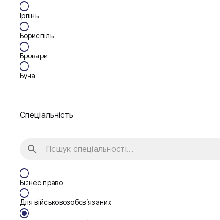
Ірпінь
Бориспіль
Бровари
Буча
Біла Церква
Спеціальність
Васильків
Вінниця
Дніпро
Калуш
Бізнес право
Кам'янське
Для військовозобов’язаних
Ковель