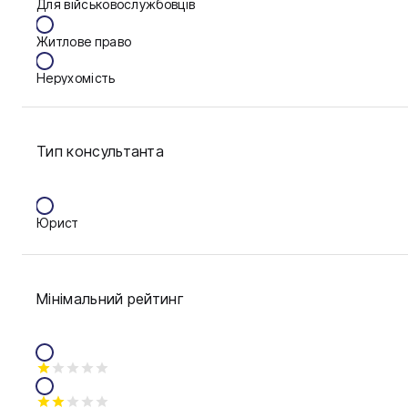
Для військовослужбовців
Конотоп
Житлове право
Кривий Ріг
Нерухомість
Кропивницький
Сім'я
Миколаїв
Тип консультанта
Фінанси
Полтава
Рівне
Юрист
Умань
Харків
Мінімальний рейтинг
Житомир
Київ
Львів