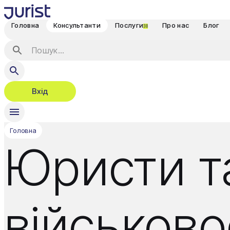
Головна
Консультанти
Послуги
Про нас
Блог
38
Вхід
Головна
Юристи т
військово