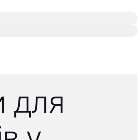
и для
в у