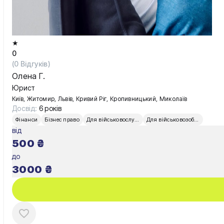
★
0
(
0
Відгуків)
Олена Г.
Юрист
Київ, Житомир, Львів, Кривий Ріг, Кропивницький, Миколаїв
Досвід:
6 років
Фінанси
Бізнес право
Для військовослужбовців
Для військовозобов’язаних
від
500
₴
до
3000
₴