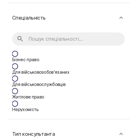
Спеціальність
Бізнес право
Для військовозобов’язаних
Для військовослужбовців
Житлове право
Нерухомість
Сім'я
Тип консультанта
Фінанси