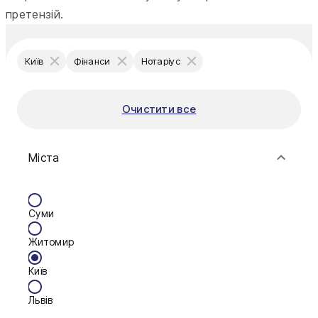
претензій.
Київ
Фінанси
Нотаріус
Очистити все
Міста
Суми
Житомир
Київ
Львів