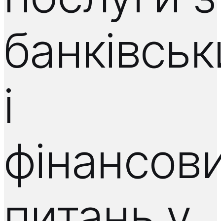
банківськ
і
фінансов
питань у