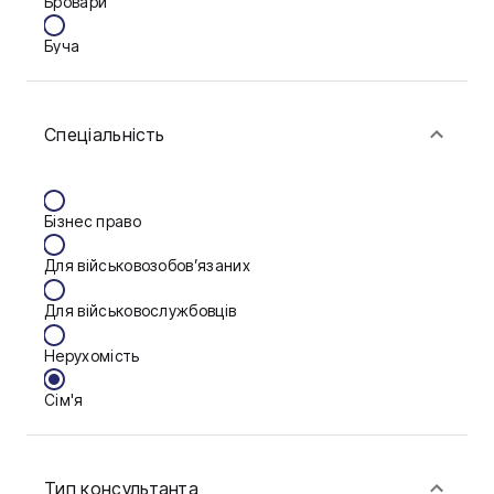
Бровари
Буча
Біла Церква
Спеціальність
Васильків
Вінниця
Бізнес право
Запоріжжя
Для військовозобов’язаних
Калуш
Для військовослужбовців
Кам'янське
Нерухомість
Краматорськ
Сім'я
Кременчук
Фінанси
Кропивницький
Тип консультанта
Луцьк