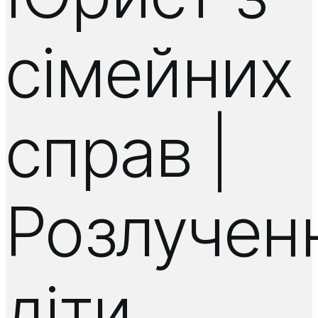
сімейних
справ |
Розлучен
діти,