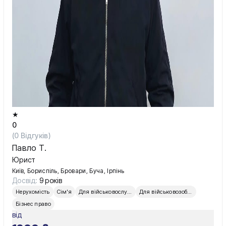
★
0
(
0
Відгуків)
Павло Т.
Юрист
Київ, Бориспіль, Бровари, Буча, Ірпінь
Досвід:
9 років
Нерухомість
Сім'я
Для військовослужбовців
Для військовозобов’язаних
Бізнес право
від