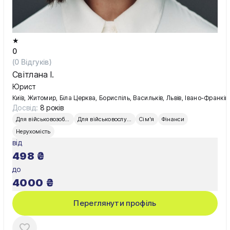
★
0
(
0
Відгуків)
Світлана І.
Юрист
Київ, Житомир, Біла Церква, Бориспіль, Васильків, Львів, Івано-Франківс
Досвід:
8 років
Для військовозобов’язаних
Для військовослужбовців
Сім'я
Фінанси
Нерухомість
від
498
₴
до
4000
₴
Переглянути профіль