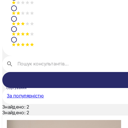
Рівне
Суми
Ужгород
Харків
Хмельницький
Чернівці
Чернігів
Шостка
Сортування
За популярністю
Житомир
Знайдено:
2
Київ
Знайдено:
2
Львів