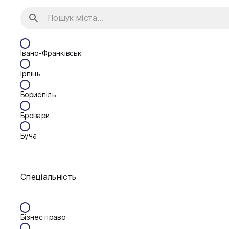
Івано-Франківськ
Ірпінь
Бориспіль
Бровари
Буча
Біла Церква
Спеціальність
Васильків
Вінниця
Бізнес право
Запоріжжя