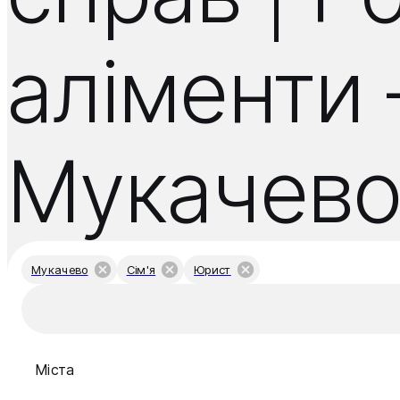
аліменти 
Мукачев
Мукачево
Сім'я
Юрист
Міста