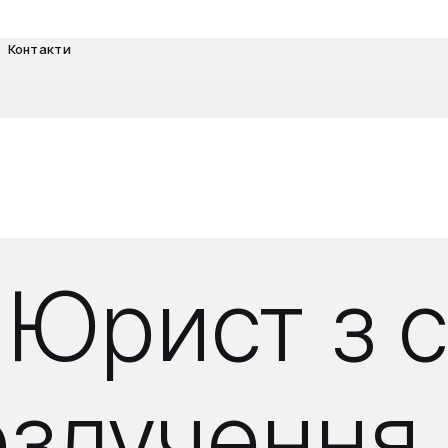
Контакти
 Юрист з 
озлучення,