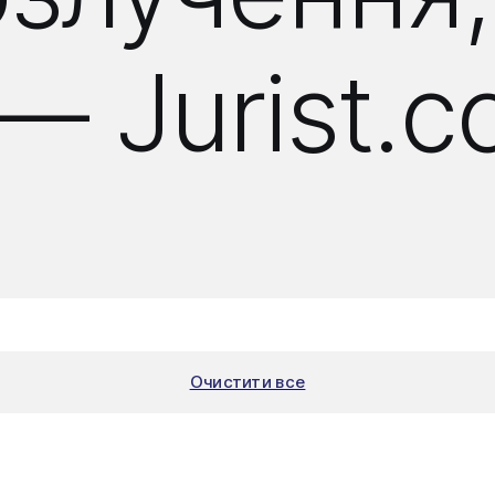
— Jurist.c
о
Очистити все