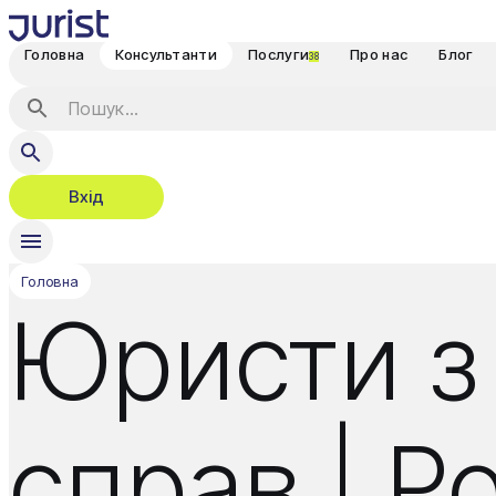
Головна
Консультанти
Послуги
Про нас
Блог
38
Вхід
Головна
Юристи з
справ | Р