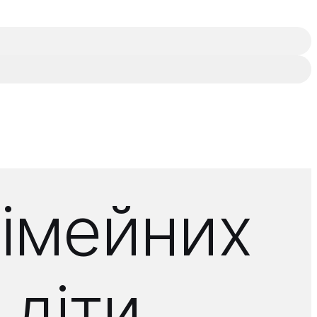
сімейних
 діти,