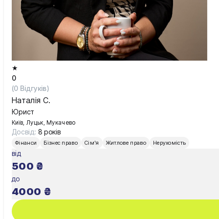
★
0
(
0
Відгуків)
Наталія С.
Юрист
Київ, Луцьк, Мукачево
Досвід:
8 років
Фінанси
Бізнес право
Сім'я
Житлове право
Нерухомість
від
500
₴
до
4000
₴