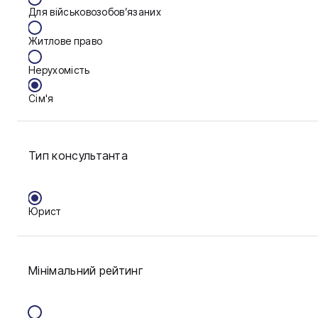
Для військовозобов’язаних
Калуш
Житлове право
Кам'янське
Нерухомість
Краматорськ
Сім'я
Кременчук
Фінанси
Кропивницький
Тип консультанта
Луцьк
Мукачево
Юрист
Нікополь
Одеса
Мінімальний рейтинг
Павлоград
Полтава