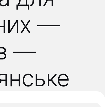
аних —
ів —
'янське