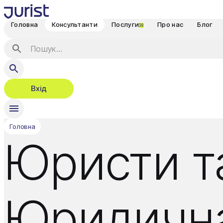
Головна
Консультанти
Послуги
Про нас
Блог
38
Вхід
Головна
Юристи та
Юридична