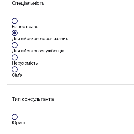
Спеціальність
Васильків
Вінниця
Бізнес право
Дніпро
Для військовозобов’язаних
Запоріжжя
Для військовослужбовців
Калуш
Нерухомість
Кам'янське
Сім'я
Ковель
Фінанси
Конотоп
Тип консультанта
Краматорськ
Кременчук
Юрист
Кривий Ріг