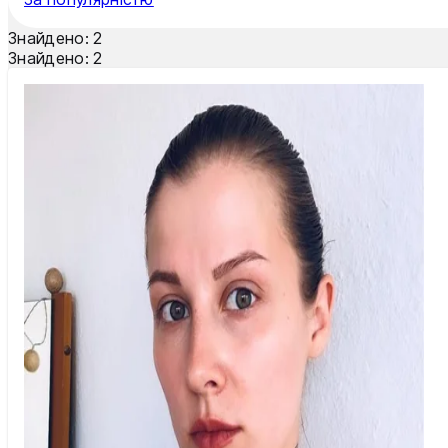
Тернопіль
Знайдено:
2
Ужгород
Знайдено:
2
Умань
Харків
Херсон
Хмельницький
Черкаси
Чернівці
Чернігів
Шостка
Житомир