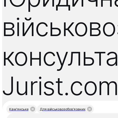
військов
консульта
Jurist.co
Кам'янське
Для військовозобов’язаних