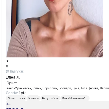
Київ
Львів
★
0
(
0
Відгуків)
Еліна Л.
Юрист
Івано-Франківськ, Ірпінь, Бориспіль, Бровари, Буча, Біла Церква, Вас
Досвід:
1 рік
Бізнес право
Фінанси
Нерухомість
Для військовозобов’язаних
від