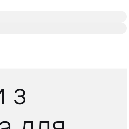
 з
а для