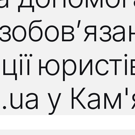
озобов’яз
ції юрист
m.ua у Кам