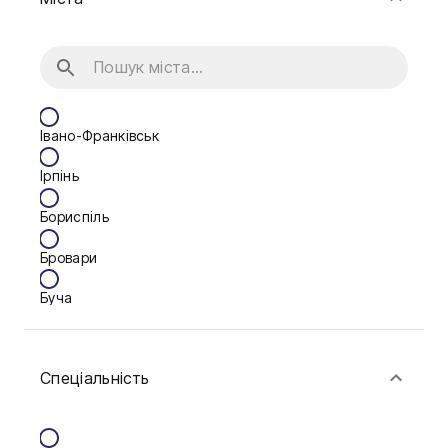
Івано-Франківськ
Ірпінь
Бориспіль
Бровари
Буча
Біла Церква
Спеціальність
Васильків
Вінниця