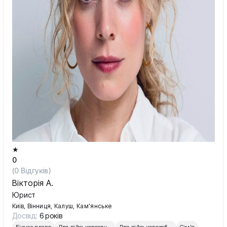
★
0
(
0
Відгуків)
Вікторія А.
Юрист
Київ, Вінниця, Калуш, Кам'янське
Досвід:
6 років
Бізнес право
Для військовослужбовців
Для військовозобов’язаних
Сім'я