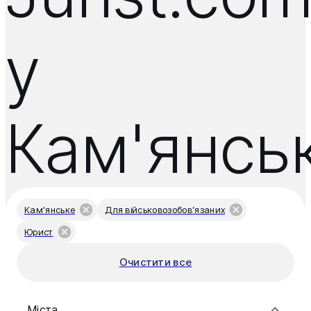
у
Кам'янсь
Кам'янське
Для військовозобов’язаних
Юрист
Очистити все
Міста