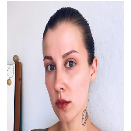
Умань
Харків
Херсон
Хмельницький
Черкаси
Чернівці
Чернігів
Шостка
Житомир
Київ
Львів