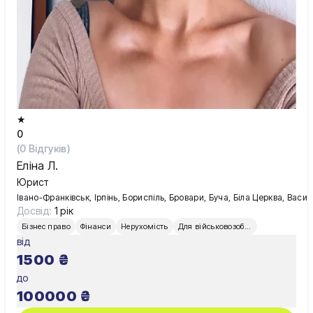
★
0
(
0
Відгуків)
Еліна Л.
Юрист
Івано-Франківськ, Ірпінь, Бориспіль, Бровари, Буча, Біла Церква, Вас
Досвід:
1 рік
Бізнес право
Фінанси
Нерухомість
Для військовозобов’язаних
від
1500
₴
до
100000
₴