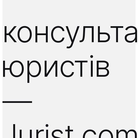
консульта
юристів
—
Jurist.co