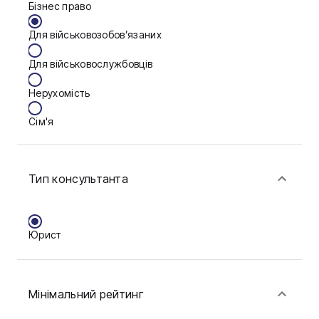
Бізнес право
Дніпро
Для військовозобов’язаних
Запоріжжя
Для військовослужбовців
Калуш
Нерухомість
Кам'янське
Сім'я
Ковель
Фінанси
Конотоп
Тип консультанта
Краматорськ
Кременчук
Юрист
Кривий Ріг
Кропивницький
Мінімальний рейтинг
Луцьк