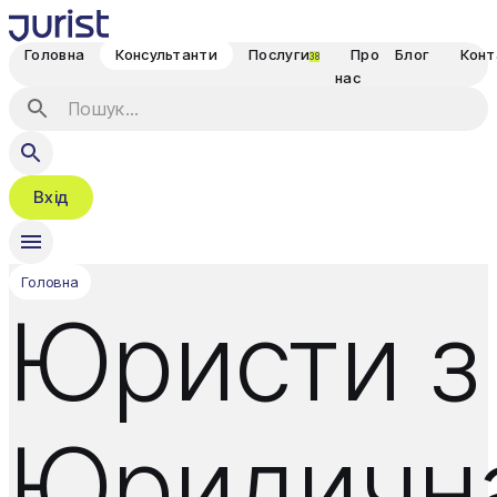
Головна
Консультанти
Послуги
Про
Блог
Конт
38
нас
Вхід
Головна
Юристи з
Юридичн