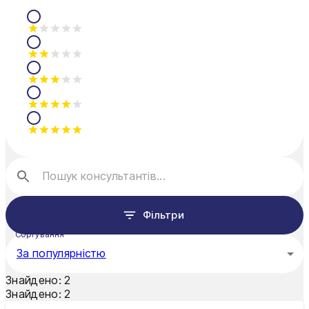
Миколаїв
Мукачево
Нікополь
Одеса
Олександрія
Павлоград
Полтава
Рівне
Фільтри
Суми
Сортування
За популярністю
Тернопіль
Знайдено:
2
Ужгород
Знайдено:
2