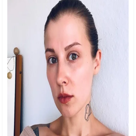
Харків
Херсон
Хмельницький
Черкаси
Чернівці
Чернігів
Шостка
Житомир
Київ
Львів