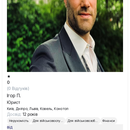
★
0
(
0
Відгуків)
Ігор П.
Юрист
Київ, Дніпро, Львів, Ковель, Конотоп
Досвід:
12 років
Нерухомість
Для військовослужбовців
Для військовозобов’язаних
Фінанси
від