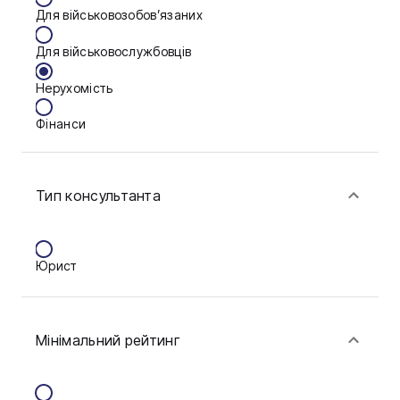
Для військовозобов’язаних
Запоріжжя
Для військовослужбовців
Калуш
Нерухомість
Кам'янське
Фінанси
Ковель
Конотоп
Тип консультанта
Краматорськ
Кременчук
Юрист
Кривий Ріг
Кропивницький
Мінімальний рейтинг
Луцьк
Миколаїв