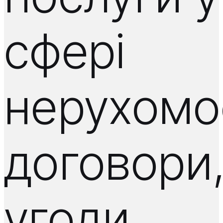
сфері
нерухомос
договори
угоди,