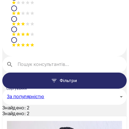
Мукачево
Нікополь
Одеса
Олександрія
Павлоград
Полтава
Рівне
Фільтри
Суми
Сортування
За популярністю
Тернопіль
Знайдено:
2
Ужгород
Знайдено:
2
Умань