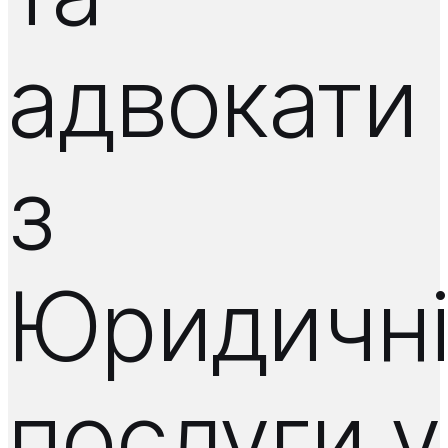
адвокати
з
Юридичн
послуги у