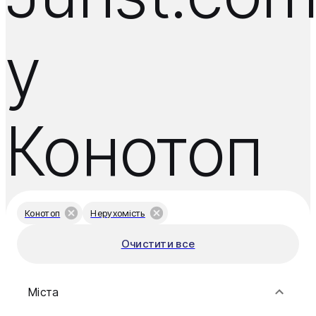
у
Конотоп
Конотоп
Нерухомість
Очистити все
Міста