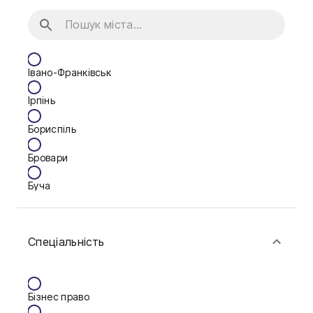
Івано-Франківськ
Ірпінь
Бориспіль
Бровари
Буча
Біла Церква
Спеціальність
Васильків
Вінниця
Бізнес право
Дніпро