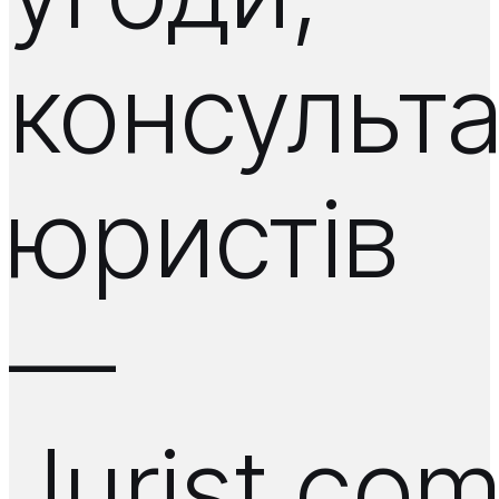
консульта
юристів
—
Jurist.co