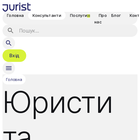
Головна
Консультанти
Послуги
Про
Блог
Конт
38
нас
Вхід
Головна
Юристи
та