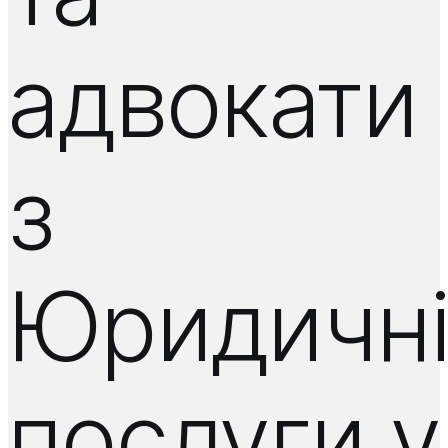
адвокати
з
Юридичн
послуги у