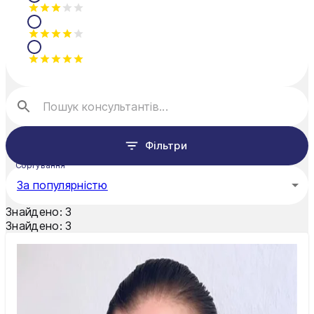
Олександрія
Павлоград
Полтава
Рівне
Суми
Фільтри
Тернопіль
Сортування
За популярністю
Ужгород
Знайдено:
3
Умань
Знайдено:
3
Харків
Херсон
Хмельницький