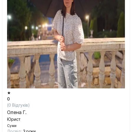
★
0
(
0
Відгуків)
Олена Г.
Юрист
Суми
Досвід:
3 роки