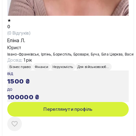
★
0
(
0
Відгуків)
Еліна Л.
Юрист
Івано-Франківськ, Ірпінь, Бориспіль, Бровари, Буча, Біла Церква, Вас
Досвід:
1 рік
Бізнес право
Фінанси
Нерухомість
Для військовозобов’язаних
від
1500
₴
до
100000
₴
Переглянути профіль