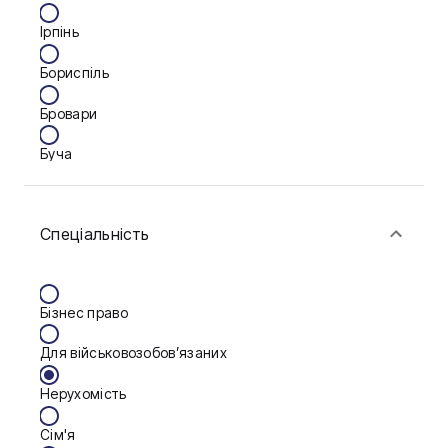
Ірпінь
Бориспіль
Бровари
Буча
Біла Церква
Спеціальність
Васильків
Вінниця
Бізнес право
Дніпро
Для військовозобов’язаних
Запоріжжя
Нерухомість
Калуш
Сім'я
Кам'янське