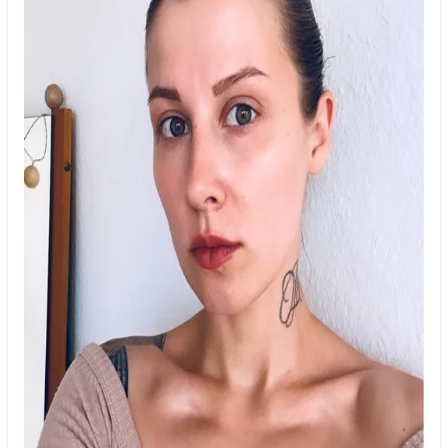
Черкаси
Чернівці
Чернігів
Шостка
Житомир
Київ
Львів