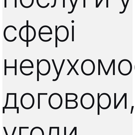
сфері
нерухомос
договори
угоди,