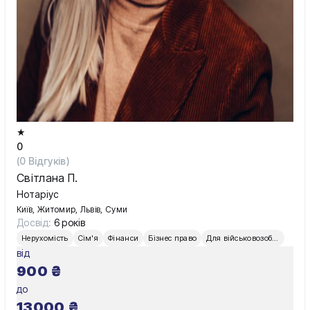
★
0
(
0
Відгуків)
Світлана П.
Нотаріус
Київ, Житомир, Львів, Суми
Досвід:
6 років
Нерухомість
Сім'я
Фінанси
Бізнес право
Для військовозобов’язаних
від
900
₴
до
13000
₴