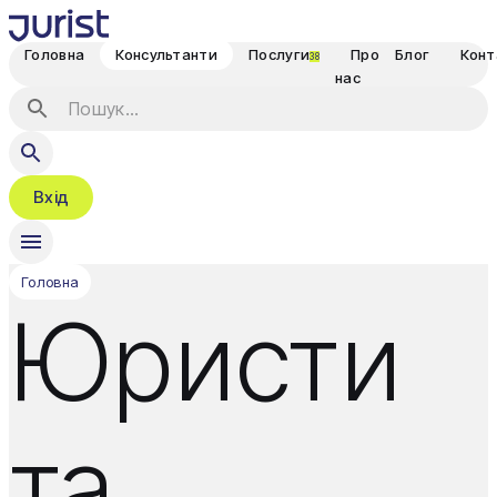
Головна
Консультанти
Послуги
Про
Блог
Конт
38
нас
Вхід
Головна
Юристи
та