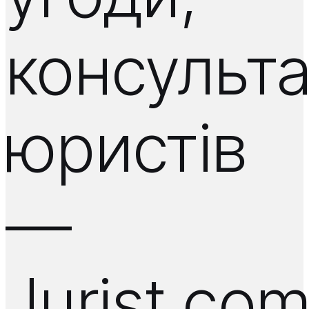
консульта
юристів
—
Jurist.co