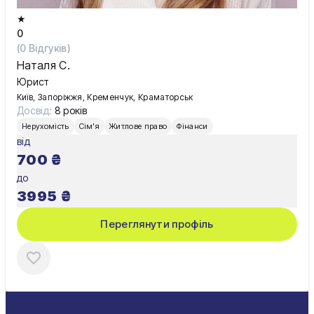
★
0
(
0
Відгуків)
Наталя С.
Юрист
Київ, Запоріжжя, Кременчук, Краматорськ
Досвід:
8 років
Нерухомість
Сім'я
Житлове право
Фінанси
від
700
₴
до
3995
₴
Переглянути профіль