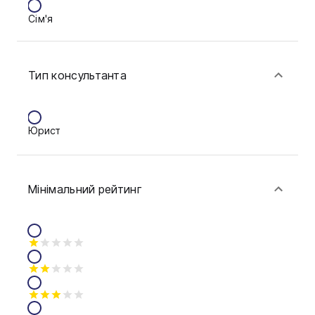
Сім'я
Полтава
Фінанси
Рівне
Тип консультанта
Тернопіль
Ужгород
Юрист
Умань
Харків
Мінімальний рейтинг
Чернігів
Шостка
Житомир
Київ
Львів