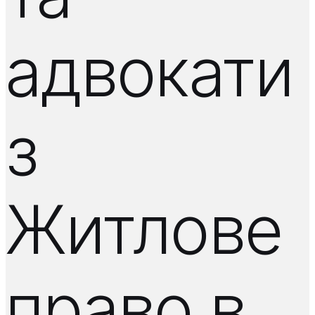
адвокати
з
Житлове
право в