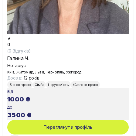
★
0
(
0
Відгуків)
Галина Ч.
Нотаріус
Київ, Житомир, Львів, Тернопіль, Ужгород
Досвід:
12 років
Бізнес право
Сім'я
Нерухомість
Житлове право
від
1000
₴
до
3500
₴
Переглянути профіль