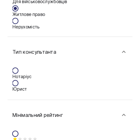
Для військовослужбовців
Ужгород
Житлове право
Чернігів
Нерухомість
Шостка
Сім'я
Житомир
Тип консультанта
Фінанси
Київ
Львів
Нотаріус
Юрист
Мінімальний рейтинг