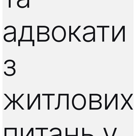
адвокати
з
житлових
питань у