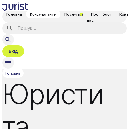
Головна
Консультанти
Послуги
Про
Блог
Конт
38
нас
Вхід
Головна
Юристи
та