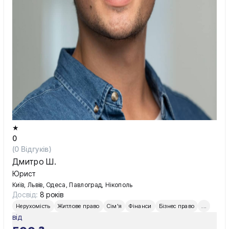
★
0
(
0
Відгуків)
Дмитро Ш.
Юрист
Київ, Львів, Одеса, Павлоград, Нікополь
Досвід:
8 років
Нерухомість
Житлове право
Сім'я
Фінанси
Бізнес право
...
від