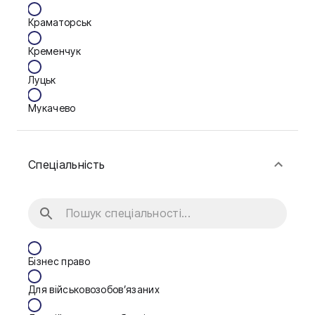
Краматорськ
Кременчук
Луцьк
Мукачево
Нікополь
Спеціальність
Одеса
Олександрія
Павлоград
Полтава
Бізнес право
Рівне
Для військовозобов’язаних
Тернопіль