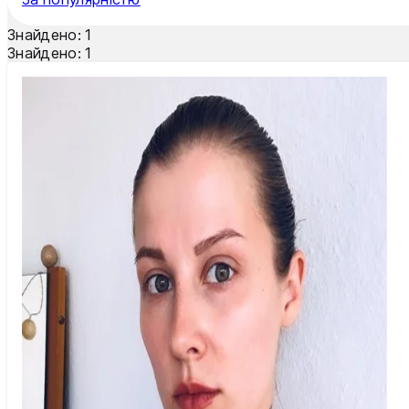
Тернопіль
Знайдено:
1
Ужгород
Знайдено:
1
Умань
Харків
Херсон
Хмельницький
Черкаси
Чернівці
Чернігів
Шостка
Житомир