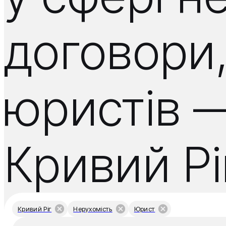
договори,
юристів —
Кривий Рі
Кривий Ріг
Нерухомість
Юрист