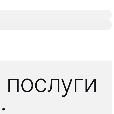
 послуги
: