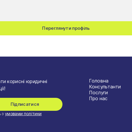
Переглянути профіль
Головна
ти корисні юридичні
Консультанти
ії!
Послуги
Про нас
Підписатися
 з
умовами політики