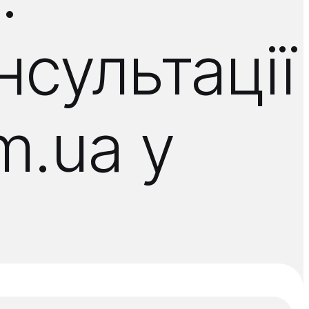
нсультації
m.ua у