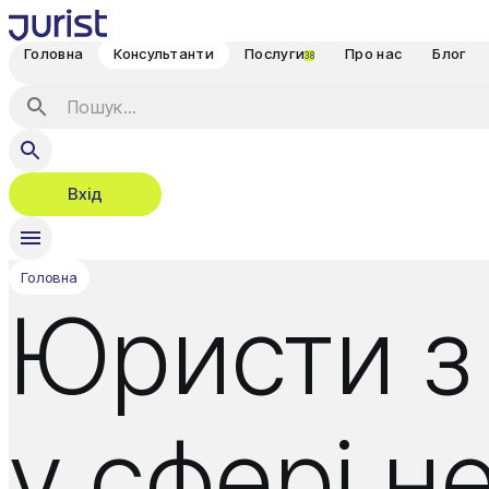
Головна
Консультанти
Послуги
Про нас
Блог
38
Вхід
Головна
Юристи з
у сфері н