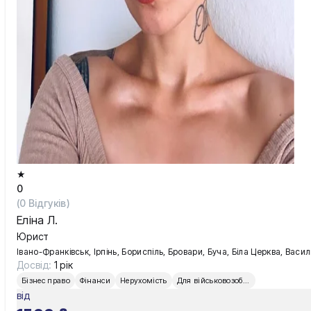
Київ
Львів
★
0
(
0
Відгуків)
Еліна Л.
Юрист
Івано-Франківськ, Ірпінь, Бориспіль, Бровари, Буча, Біла Церква, Вас
Досвід:
1 рік
Бізнес право
Фінанси
Нерухомість
Для військовозобов’язаних
від