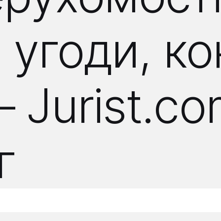
 угоди, ко
 Jurist.co
г