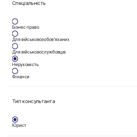
Спеціальність
Васильків
Вінниця
Бізнес право
Дніпро
Для військовозобов’язаних
Запоріжжя
Для військовослужбовців
Калуш
Нерухомість
Кам'янське
Фінанси
Ковель
Конотоп
Тип консультанта
Краматорськ
Кременчук
Юрист
Кривий Ріг