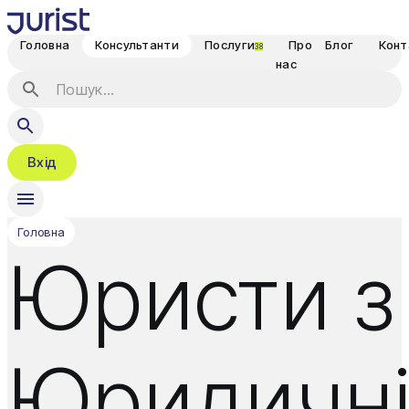
Головна
Консультанти
Послуги
Про
Блог
Конт
38
нас
Вхід
Головна
Юристи з
Юридичн