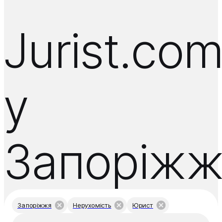
Jurist.co
у
Запоріж
Запоріжжя
Нерухомість
Юрист