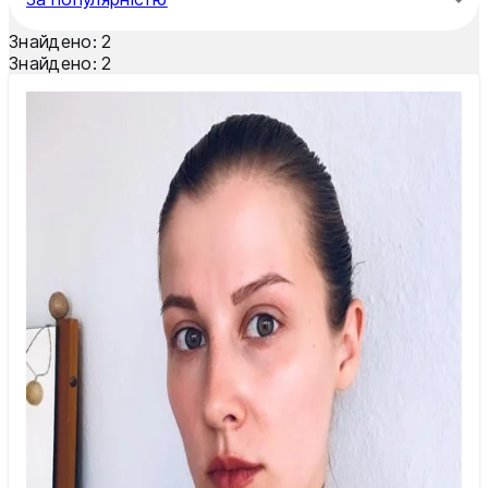
Тернопіль
Знайдено:
2
Ужгород
Знайдено:
2
Умань
Харків
Херсон
Хмельницький
Черкаси
Чернівці
Чернігів
Шостка
Житомир