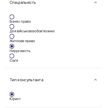
Спеціальність
Васильків
Вінниця
Бізнес право
Дніпро
Для військовозобов’язаних
Запоріжжя
Житлове право
Калуш
Нерухомість
Кам'янське
Сім'я
Ковель
Фінанси
Конотоп
Тип консультанта
Краматорськ
Кременчук
Юрист
Кривий Ріг