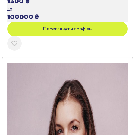
1500
₴
до
100000
₴
Переглянути профіль