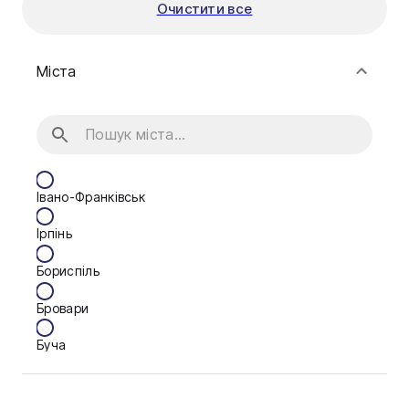
Очистити все
Міста
Івано-Франківськ
Ірпінь
Бориспіль
Бровари
Буча
Біла Церква