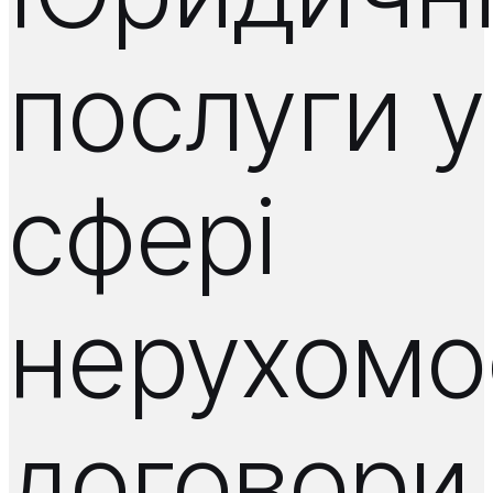
послуги у
сфері
нерухомос
договори