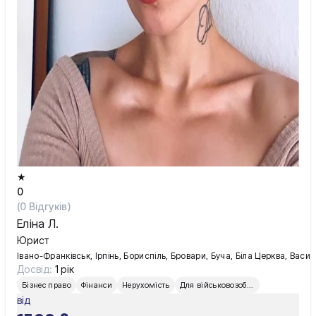
Київ
Львів
★
0
(
0
Відгуків)
Еліна Л.
Юрист
Івано-Франківськ, Ірпінь, Бориспіль, Бровари, Буча, Біла Церква, Вас
Досвід:
1 рік
Бізнес право
Фінанси
Нерухомість
Для військовозобов’язаних
від