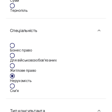
Суми
Тернопіль
Ужгород
Спеціальність
Житомир
Київ
Бізнес право
Львів
Для військовозобов’язаних
Житлове право
Нерухомість
Сім'я
Фінанси
Тип консультанта