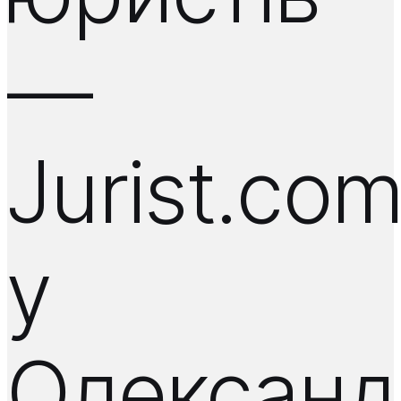
—
Jurist.co
у
Олександ