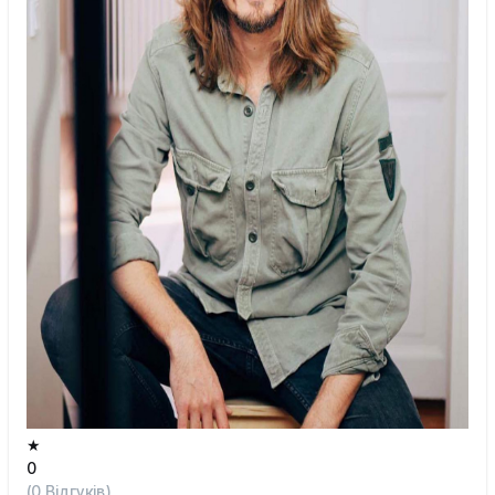
★
0
(
0
Відгуків)