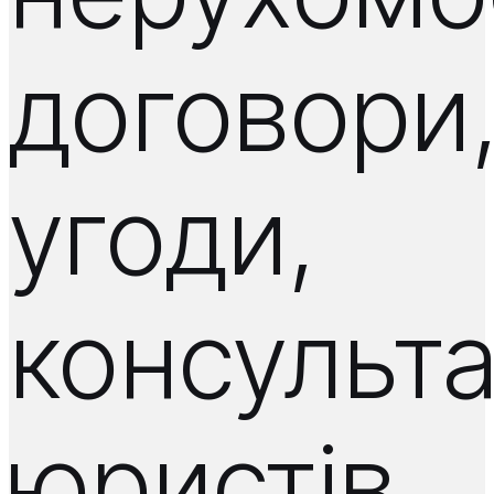
договори
угоди,
консульта
юристів