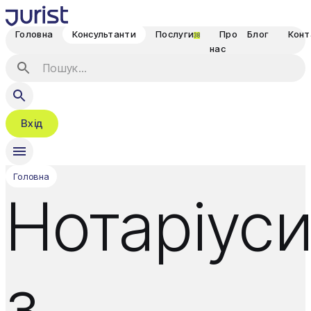
Головна
Консультанти
Послуги
Про
Блог
Конт
38
нас
Вхід
Головна
Нотаріус
з