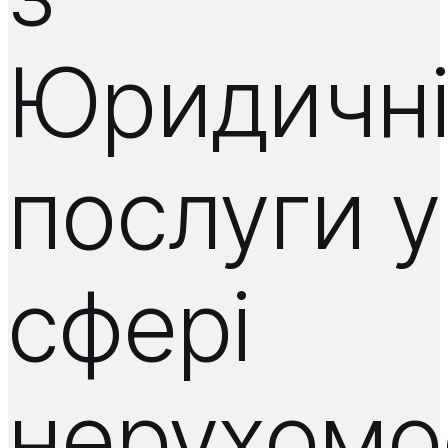
Юридичн
послуги у
сфері
нерухомос