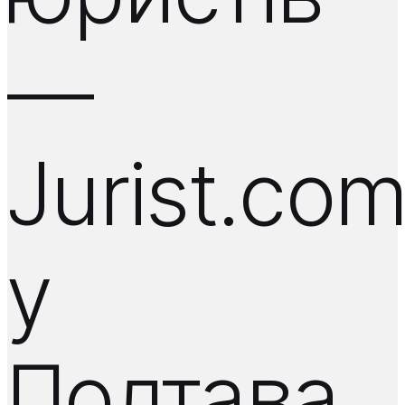
—
Jurist.co
у
Полтава