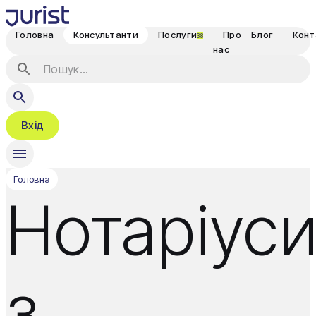
Головна
Консультанти
Послуги
Про
Блог
Конт
38
нас
Вхід
Головна
Нотаріус
з