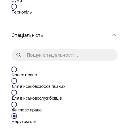
Суми
Тернопіль
Ужгород
Спеціальність
Житомир
Київ
Львів
Бізнес право
Для військовозобов’язаних
Для військовослужбовців
Житлове право
Нерухомість