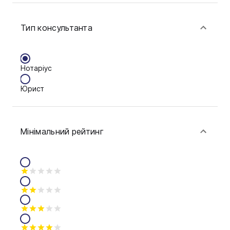
Сім'я
Тип консультанта
Фінанси
Нотаріус
Юрист
Мінімальний рейтинг