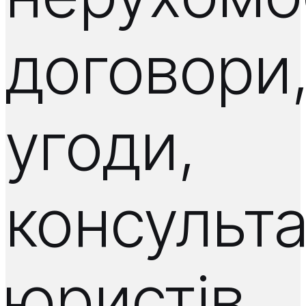
договори
угоди,
консульта
юристів