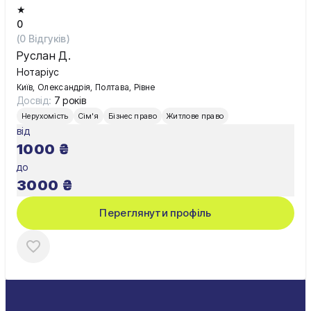
★
0
(
0
Відгуків)
Руслан Д.
Нотаріус
Київ, Олександрія, Полтава, Рівне
Досвід:
7 років
Нерухомість
Сім'я
Бізнес право
Житлове право
від
1000
₴
до
3000
₴
Переглянути профіль