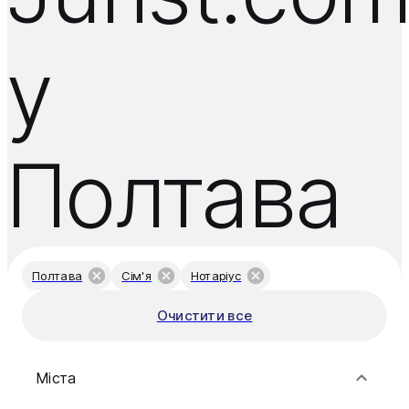
у
Полтава
Полтава
Сім'я
Нотаріус
Очистити все
Міста