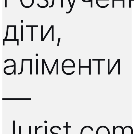
діти,
аліменти
—
Jurist.co