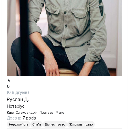
★
0
(
0
Відгуків)
Руслан Д.
Нотаріус
Київ, Олександрія, Полтава, Рівне
Досвід:
7 років
Нерухомість
Сім'я
Бізнес право
Житлове право