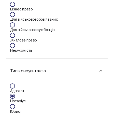
Бізнес право
Для військовозобов’язаних
Для військовослужбовців
Житлове право
Нерухомість
Сім'я
Тип консультанта
Фінанси
Адвокат
Нотаріус
Юрист