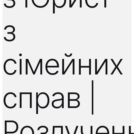
з
сімейних
справ |
Розлучен