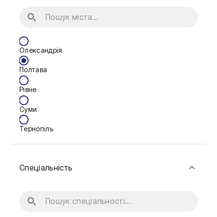
Олександрія
Полтава
Рівне
Суми
Тернопіль
Ужгород
Спеціальність
Житомир
Київ
Львів