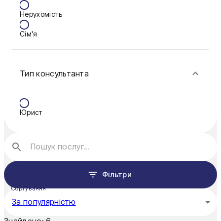
Нерухомість
Кам'янське
Сім'я
Ковель
Фінанси
Конотоп
Тип консультанта
Краматорськ
Кременчук
Юрист
Кривий Ріг
Кропивницький
Луцьк
Фільтри
Миколаїв
Сортування
Мукачево
За популярністю
Нікополь
Знайдено:
6