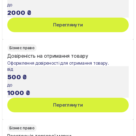
до
Хмельницький
2000
₴
Черкаси
Переглянути
Чернівці
Чернігів
Бізнес право
Довіреність на отримання товару
Шостка
Оформлення довіреності для отримання товару.
від
Житомир
500
₴
Київ
до
1000
₴
Львів
Переглянути
Бізнес право
Реєстрація торгової марки