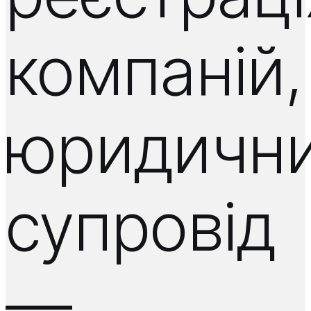
компаній,
юридичн
супровід
—