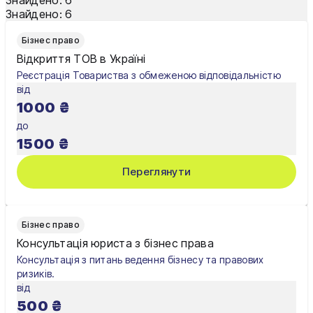
Знайдено:
6
Одеса
Бізнес право
Олександрія
Відкриття ТОВ в Україні
Реєстрація Товариства з обмеженою відповідальністю
Павлоград
від
1000
₴
Полтава
до
Рівне
1500
₴
Суми
Переглянути
Тернопіль
Ужгород
Бізнес право
Консультація юриста з бізнес права
Умань
Консультація з питань ведення бізнесу та правових
ризиків.
Харків
від
500
₴
Херсон