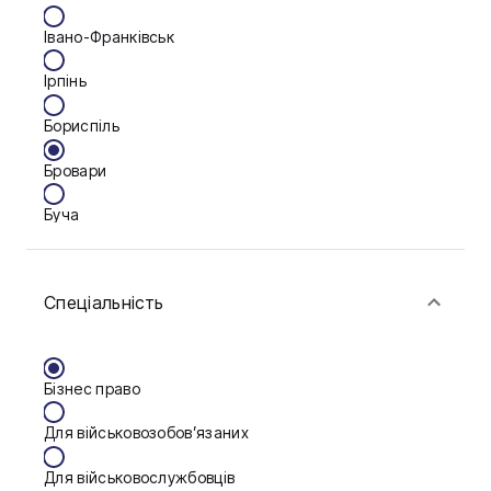
Івано-Франківськ
Ірпінь
Бориспіль
Бровари
Буча
Біла Церква
Спеціальність
Васильків
Вінниця
Бізнес право
Дніпро
Для військовозобов’язаних
Запоріжжя
Для військовослужбовців
Калуш