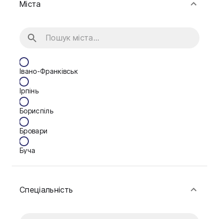
Міста
Івано-Франківськ
Ірпінь
Бориспіль
Бровари
Буча
Біла Церква
Спеціальність
Васильків
Вінниця