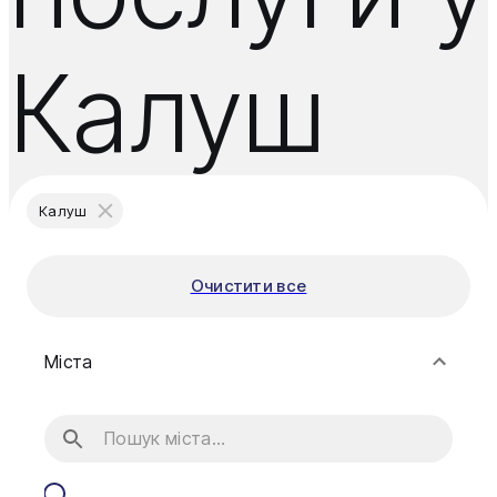
Калуш
Калуш
Очистити все
Міста