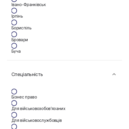
Івано-Франківськ
Ірпінь
Бориспіль
Бровари
Буча
Біла Церква
Спеціальність
Васильків
Вінниця
Бізнес право
Дніпро
Для військовозобов’язаних
Запоріжжя
Для військовослужбовців
Калуш