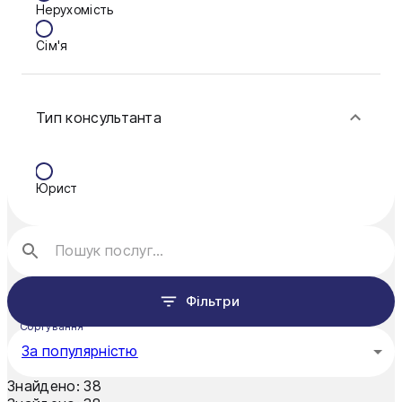
Нерухомість
Кам'янське
Сім'я
Ковель
Фінанси
Конотоп
Тип консультанта
Краматорськ
Кременчук
Юрист
Кривий Ріг
Кропивницький
Луцьк
Фільтри
Миколаїв
Сортування
Мукачево
За популярністю
Нікополь
Знайдено:
38