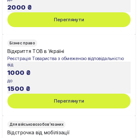
Хмельницький
2000
₴
Черкаси
Переглянути
Чернівці
Чернігів
Бізнес право
Відкриття ТОВ в Україні
Шостка
Реєстрація Товариства з обмеженою відповідальністю
від
Житомир
1000
₴
Київ
до
1500
₴
Львів
Переглянути
Для військовозобов’язаних
Відстрочка від мобілізації