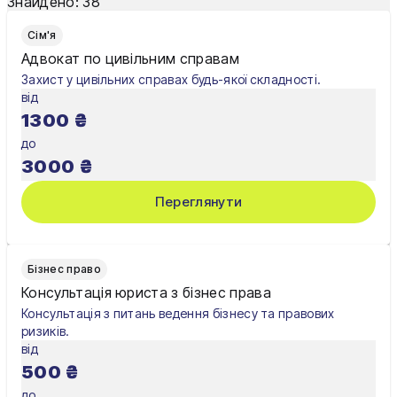
Знайдено:
38
Одеса
Сім'я
Олександрія
Адвокат по цивільним справам
Захист у цивільних справах будь-якої складності.
Павлоград
від
1300
₴
Полтава
до
Рівне
3000
₴
Суми
Переглянути
Тернопіль
Ужгород
Бізнес право
Консультація юриста з бізнес права
Умань
Консультація з питань ведення бізнесу та правових
ризиків.
Харків
від
500
₴
Херсон
до