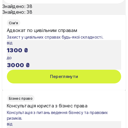
Одеса
Знайдено:
38
Знайдено:
38
Олександрія
Сім'я
Павлоград
Адвокат по цивільним справам
Захист у цивільних справах будь-якої складності.
Полтава
від
1300
₴
Рівне
до
Суми
3000
₴
Тернопіль
Переглянути
Ужгород
Умань
Бізнес право
Консультація юриста з бізнес права
Харків
Консультація з питань ведення бізнесу та правових
ризиків.
Херсон
від