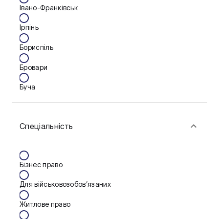
Івано-Франківськ
Ірпінь
Бориспіль
Бровари
Буча
Біла Церква
Спеціальність
Васильків
Вінниця
Бізнес право
Дніпро
Для військовозобов’язаних
Запоріжжя
Житлове право
Калуш