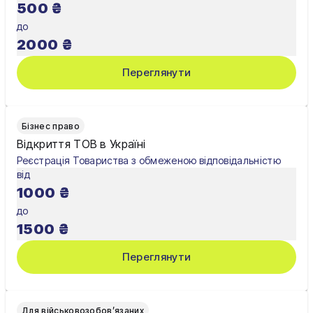
500
₴
Хмельницький
до
Черкаси
2000
₴
Чернівці
Переглянути
Чернігів
Шостка
Бізнес право
Відкриття ТОВ в Україні
Житомир
Реєстрація Товариства з обмеженою відповідальністю
від
Київ
1000
₴
Львів
до
1500
₴
Переглянути
Для військовозобов’язаних