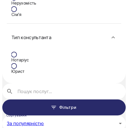
Нерухомість
Кам'янське
Сім'я
Ковель
Фінанси
Конотоп
Тип консультанта
Краматорськ
Кременчук
Нотаріус
Кривий Ріг
Юрист
Кропивницький
Луцьк
Миколаїв
Фільтри
Мукачево
Сортування
Нікополь
За популярністю