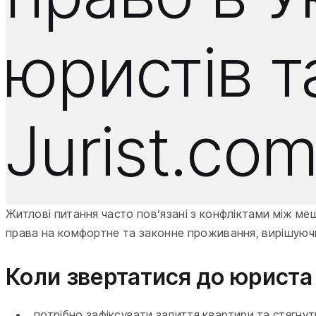
юристів т
Jurist.com
Житлові питання часто пов’язані з конфліктами між 
права на комфортне та законне проживання, вирішуючи
Коли звертатися до юриста
потрібно зафіксувати залиття квартири та стягну