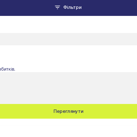
Фільтри
битків.
Переглянути