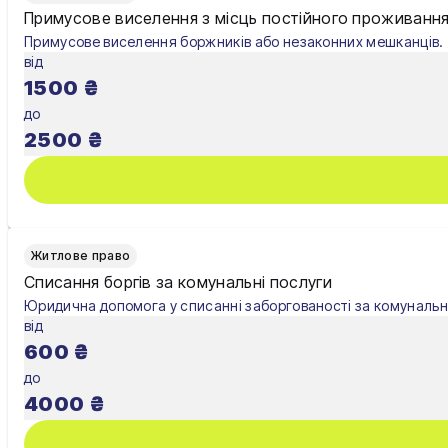
Примусове виселення з місць постійного проживанн
Примусове виселення боржників або незаконних мешканців.
від
1500
₴
до
2500
₴
Житлове право
Списання боргів за комунальні послуги
Юридична допомога у списанні заборгованості за комунальні
від
600
₴
до
4000
₴