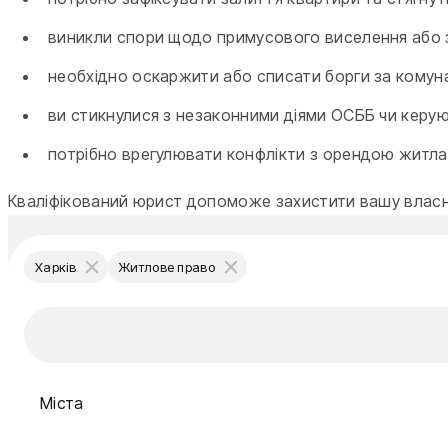
виникли спори щодо примусового виселення або зн
необхідно оскаржити або списати борги за комуна
ви стикнулися з незаконними діями ОСББ чи керуюч
потрібно врегулювати конфлікти з орендою житла
Кваліфікований юрист допоможе захистити вашу власні
Харків
Житлове право
Міста