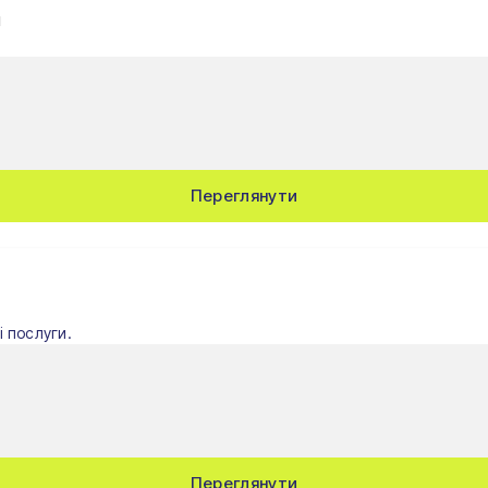
я
Переглянути
 послуги.
Переглянути