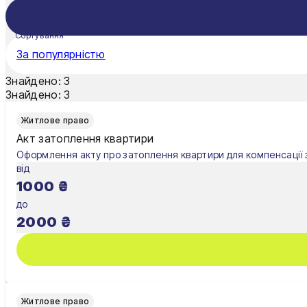
Житомир
Київ
Сортування
За популярністю
Львів
Знайдено:
3
Знайдено:
3
Житлове право
Акт затоплення квартири
Оформлення акту про затоплення квартири для компенсації з
від
1000
₴
до
2000
₴
Житлове право