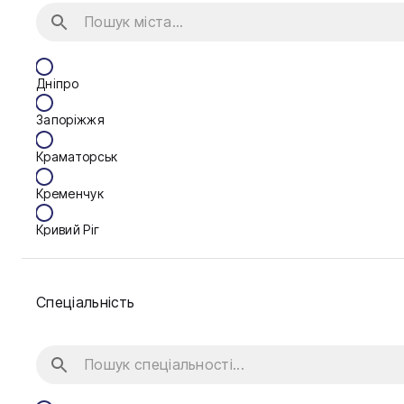
Дніпро
Запоріжжя
Краматорськ
Кременчук
Кривий Ріг
Кропивницький
Спеціальність
Луцьк
Мукачево
Нікополь