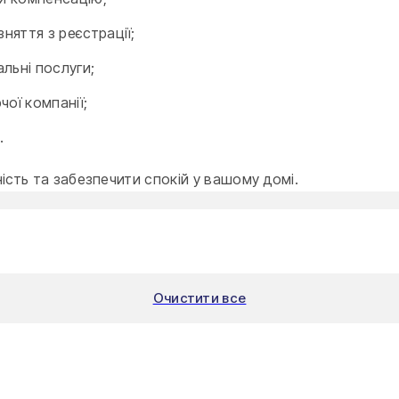
яття з реєстрації;
льні послуги;
ої компанії;
.
сть та забезпечити спокій у вашому домі.
Очистити все