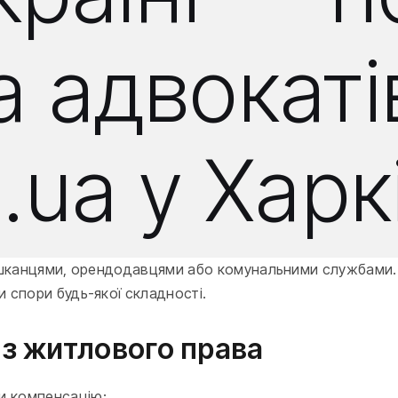
а адвокат
.ua у Харк
мешканцями, орендодавцями або комунальними службами
 спори будь-якої складності.
 з житлового права
ти компенсацію;