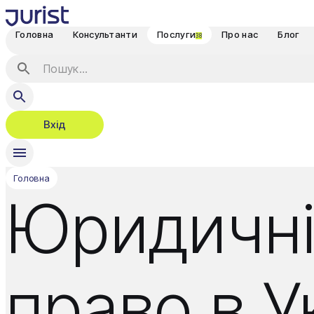
Головна
Консультанти
Послуги
Про нас
Блог
38
Вхід
Головна
Юридичні
право в У