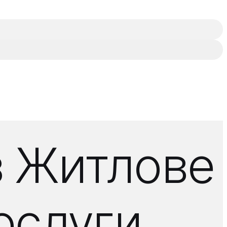
з Житлове
послуги