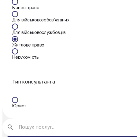
Одеса
Бізнес право
Олександрія
Для військовозобов’язаних
Павлоград
Для військовослужбовців
Полтава
Житлове право
Рівне
Нерухомість
Тернопіль
Сім'я
Ужгород
Тип консультанта
Фінанси
Умань
Харків
Юрист
Чернігів
Шостка