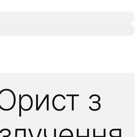
Юрист з
озлучення,