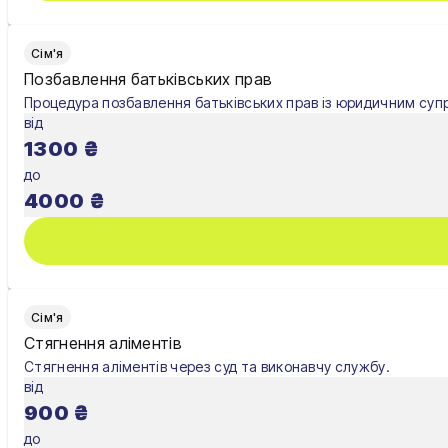
Сім'я
Позбавлення батьківських прав
Процедура позбавлення батьківських прав із юридичним суп
від
1300
₴
до
4000
₴
Сім'я
Стягнення аліментів
Стягнення аліментів через суд та виконавчу службу.
від
900
₴
до