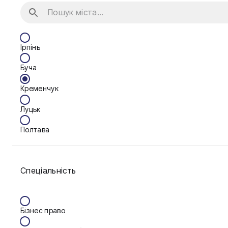
Ірпінь
Буча
Кременчук
Луцьк
Полтава
Умань
Спеціальність
Харків
Херсон
Бізнес право
Черкаси