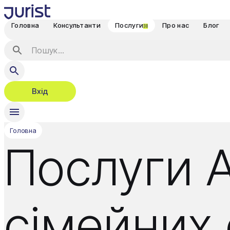
Головна
Консультанти
Послуги
Про нас
Блог
38
Вхід
Головна
Послуги А
сімейних 