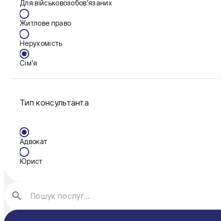
Для військовозобов’язаних
Житомир
Житлове право
Київ
Нерухомість
Львів
Сім'я
Фінанси
Тип консультанта
Адвокат
Юрист