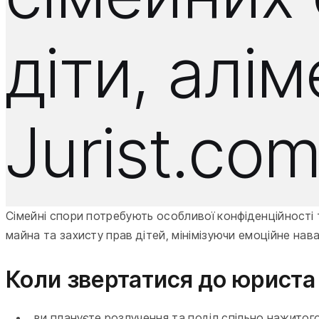
діти, алі
Jurist.co
Сімейні спори потребують особливої конфіденційності 
майна та захисту прав дітей, мінімізуючи емоційне нав
Коли звертатися до юриста 
ви плануєте розлучення та поділ спільно нажитог