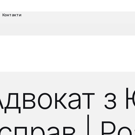
Контакти
двокат з 
справ | Р