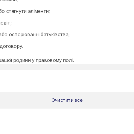
бо стягнути аліменти;
овіт;
або оспорюванні батьківства;
 договору.
ашої родини у правовому полі.
Очистити все