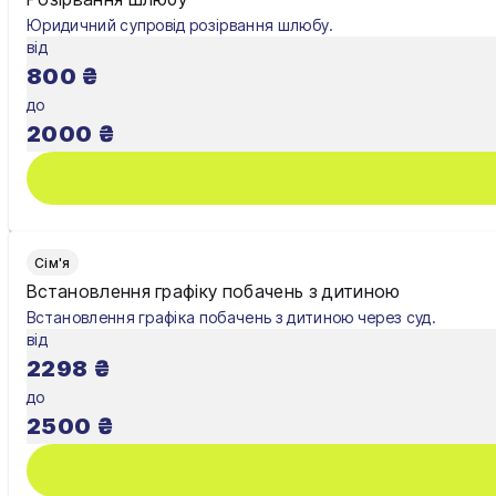
Юридичний супровід розірвання шлюбу.
від
800
₴
до
2000
₴
Сім'я
Встановлення графіку побачень з дитиною
Встановлення графіка побачень з дитиною через суд.
від
2298
₴
до
2500
₴