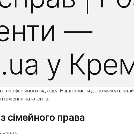
менти —
m.ua у Кре
та професійного підходу. Наші юристи допоможуть знайт
антаження на клієнта.
з сімейного права
о майна;