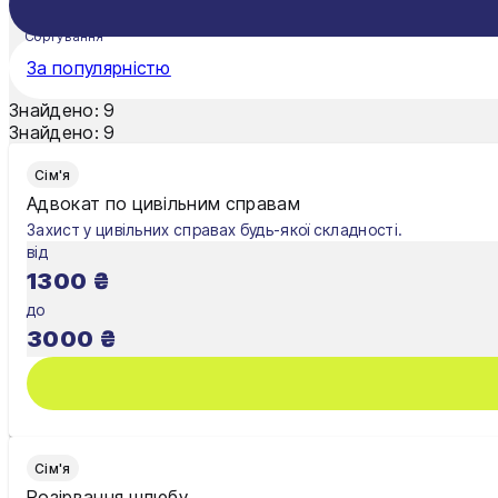
Сортування
За популярністю
Знайдено:
9
Знайдено:
9
Сім'я
Адвокат по цивільним справам
Захист у цивільних справах будь-якої складності.
від
1300
₴
до
3000
₴
Сім'я
Розірвання шлюбу