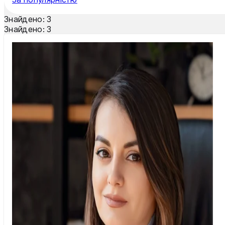
Тернопіль
Знайдено:
3
Ужгород
Знайдено:
3
Умань
Харків
Херсон
Хмельницький
Черкаси
Чернівці
Чернігів
Шостка
Житомир