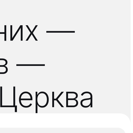
аних —
ів —
а Церква