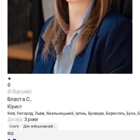
Київ
Львів
★
0
(
0
Відгуків)
Власта С.
Юрист
Київ, Ужгород, Львів, Хмельницький, Ірпінь, Бровари, Бориспіль, Буча, 
Досвід:
3 роки
Сім'я
Для військовозобов’язаних
від