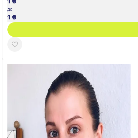
1
₴
до
1
₴