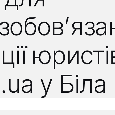
озобов’яз
ції юрист
m.ua у Біл