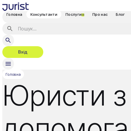
Головна
Консультанти
Послуги
Про нас
Блог
38
Вхід
Головна
Юристи з
допомога