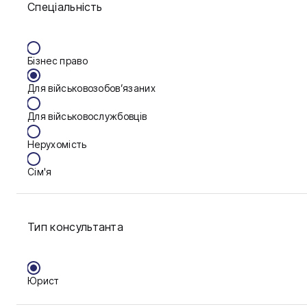
Спеціальність
Васильків
Вінниця
Бізнес право
Дніпро
Для військовозобов’язаних
Запоріжжя
Для військовослужбовців
Калуш
Нерухомість
Кам'янське
Сім'я
Ковель
Фінанси
Конотоп
Тип консультанта
Краматорськ
Кременчук
Юрист
Кривий Ріг