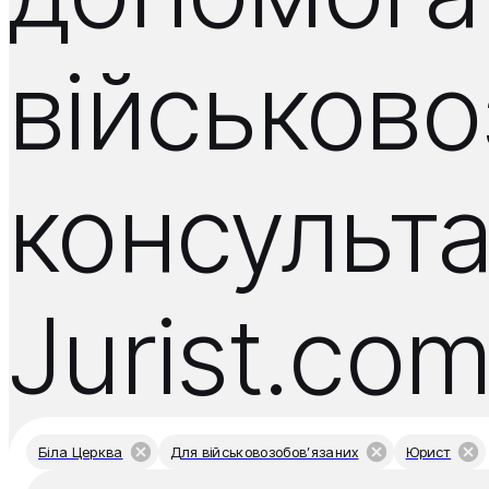
військов
консульта
Jurist.co
Біла Церква
Для військовозобов’язаних
Юрист