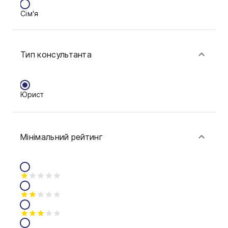
Сім'я
Ковель
Фінанси
Конотоп
Тип консультанта
Краматорськ
Кременчук
Юрист
Кривий Ріг
Кропивницький
Мінімальний рейтинг
Луцьк
Миколаїв
Мукачево
Нікополь
Одеса