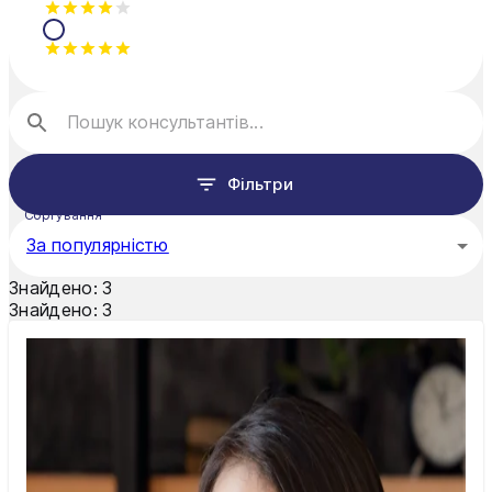
Олександрія
Павлоград
Полтава
Рівне
Фільтри
Суми
Сортування
За популярністю
Тернопіль
Знайдено:
3
Ужгород
Знайдено:
3
Умань
Харків
Херсон
Хмельницький