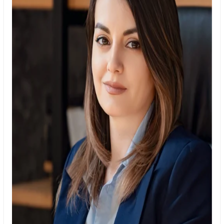
Черкаси
Чернівці
Чернігів
Шостка
Житомир
Київ
Львів