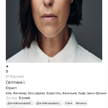
★
0
(
0
Відгуків)
Світлана І.
Юрист
Київ, Житомир, Біла Церква, Бориспіль, Васильків, Львів, Івано-Франківс
Досвід:
8 років
Для військовозобов’язаних
Для військовослужбовців
Сім'я
Фінанси