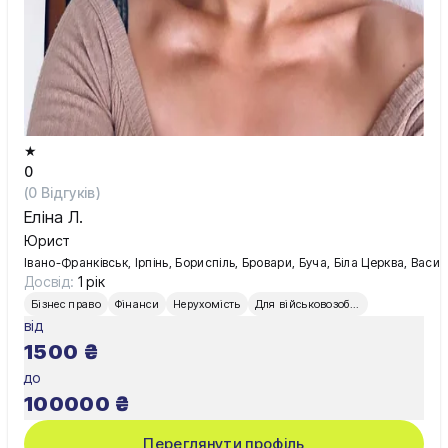
★
0
(
0
Відгуків)
Еліна Л.
Юрист
Івано-Франківськ, Ірпінь, Бориспіль, Бровари, Буча, Біла Церква, Вас
Досвід:
1 рік
Бізнес право
Фінанси
Нерухомість
Для військовозобов’язаних
від
1500
₴
до
100000
₴
Переглянути профіль