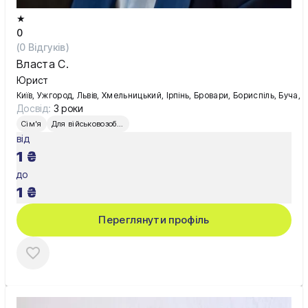
★
0
(
0
Відгуків)
Власта С.
Юрист
Київ, Ужгород, Львів, Хмельницький, Ірпінь, Бровари, Бориспіль, Буча, 
Досвід:
3 роки
Сім'я
Для військовозобов’язаних
від
1
₴
до
1
₴
Переглянути профіль