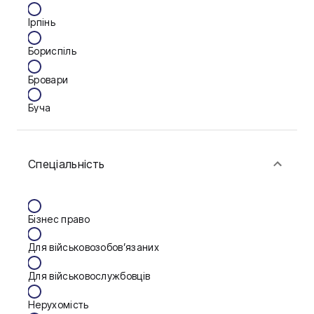
Ірпінь
Бориспіль
Бровари
Буча
Біла Церква
Спеціальність
Васильків
Вінниця
Бізнес право
Дніпро
Для військовозобов’язаних
Запоріжжя
Для військовослужбовців
Калуш
Нерухомість
Кам'янське