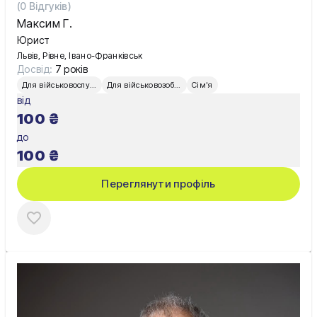
(
0
Відгуків)
Максим Г.
Юрист
Львів, Рівне, Івано-Франківськ
Досвід:
7 років
Для військовослужбовців
Для військовозобов’язаних
Сім'я
від
100
₴
до
100
₴
Переглянути профіль