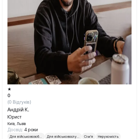
★
0
(
0
Відгуків)
Андрій К.
Юрист
Київ, Львів
Досвід:
4 роки
Для військовозобов’язаних
Для військовослужбовців
Сім'я
Нерухомість