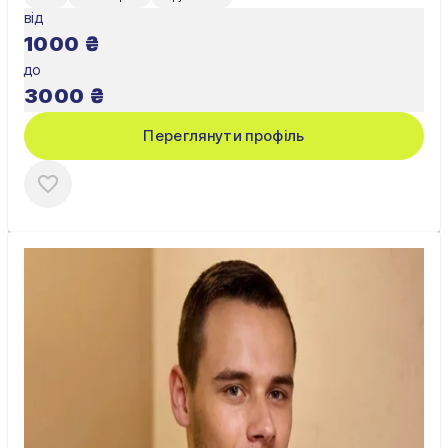
від
1000
₴
до
3000
₴
Переглянути профіль