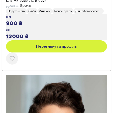
Київ, Житомир, Львів, Суми
Досвід:
6 років
Нерухомість
Сім'я
Фінанси
Бізнес право
Для військовозобов’язаних
від
900
₴
до
13000
₴
Переглянути профіль