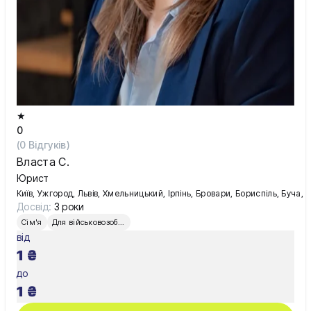
★
0
(
0
Відгуків)
Власта С.
Юрист
Київ, Ужгород, Львів, Хмельницький, Ірпінь, Бровари, Бориспіль, Буча, 
Досвід:
3 роки
Сім'я
Для військовозобов’язаних
від
1
₴
до
1
₴