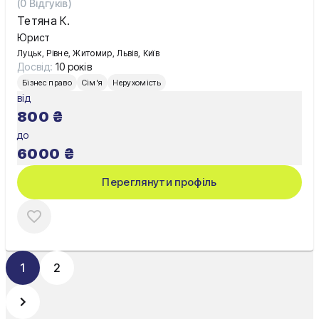
(
0
Відгуків)
Тетяна К.
Юрист
Луцьк, Рівне, Житомир, Львів, Київ
Досвід:
10 років
Бізнес право
Сім'я
Нерухомість
від
800
₴
до
6000
₴
Переглянути профіль
1
2