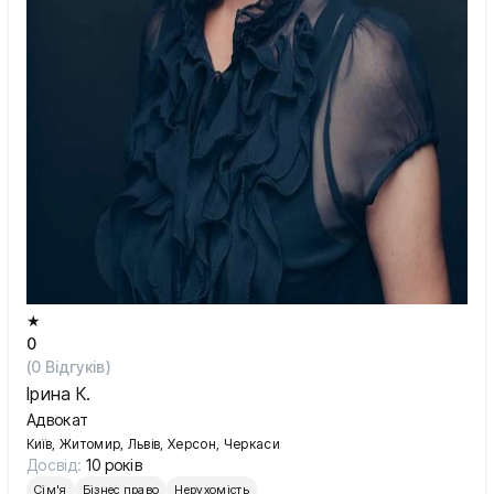
★
0
(
0
Відгуків)
Ірина К.
Адвокат
Київ, Житомир, Львів, Херсон, Черкаси
Досвід:
10 років
Сім'я
Бізнес право
Нерухомість