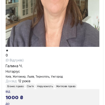
★
0
(
0
Відгуків)
Галина Ч.
Нотаріус
Київ, Житомир, Львів, Тернопіль, Ужгород
Досвід:
12 років
Бізнес право
Сім'я
Нерухомість
Житлове право
від
1000
₴
до