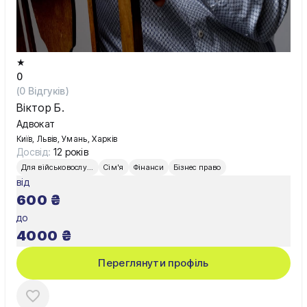
★
0
(
0
Відгуків)
Віктор Б.
Адвокат
Київ, Львів, Умань, Харків
Досвід:
12 років
Для військовослужбовців
Сім'я
Фінанси
Бізнес право
від
600
₴
до
4000
₴
Переглянути профіль