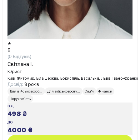
★
0
(
0
Відгуків)
Світлана І.
Юрист
Київ, Житомир, Біла Церква, Бориспіль, Васильків, Львів, Івано-Франківс
Досвід:
8 років
Для військовозобов’язаних
Для військовослужбовців
Сім'я
Фінанси
Нерухомість
від
498
₴
до
4000
₴