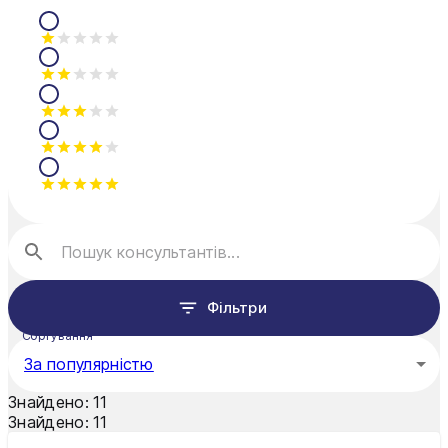
Тернопіль
Ужгород
Умань
Харків
Херсон
Хмельницький
Черкаси
Фільтри
Чернівці
Сортування
Чернігів
За популярністю
Шостка
Знайдено:
11
Знайдено:
11
Житомир