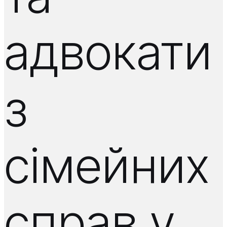
адвокати
з
сімейних
справ у