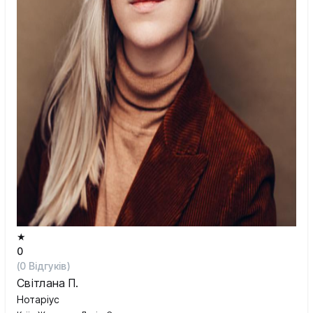
★
0
(
0
Відгуків)
Світлана П.
Нотаріус