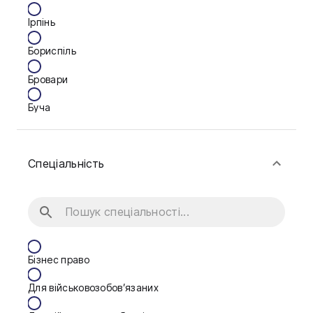
Ірпінь
Бориспіль
Бровари
Буча
Біла Церква
Спеціальність
Васильків
Вінниця
Запоріжжя
Калуш
Бізнес право
Кам'янське
Для військовозобов’язаних
Краматорськ