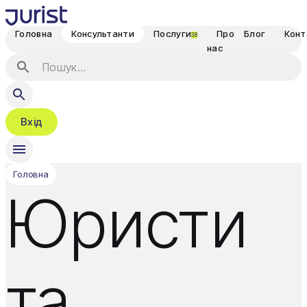
Головна
Консультанти
Послуги
Про
Блог
Конт
38
нас
Вхід
Головна
Юристи
та