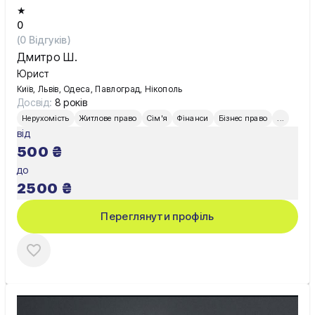
★
0
(
0
Відгуків)
Дмитро Ш.
Юрист
Київ, Львів, Одеса, Павлоград, Нікополь
Досвід:
8 років
Нерухомість
Житлове право
Сім'я
Фінанси
Бізнес право
...
від
500
₴
до
2500
₴
Переглянути профіль