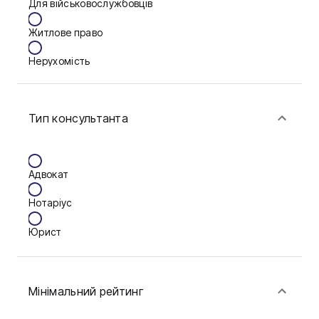
Для військовослужбовців
Кременчук
Житлове право
Кропивницький
Нерухомість
Луцьк
Сім'я
Мукачево
Тип консультанта
Фінанси
Нікополь
Одеса
Адвокат
Олександрія
Нотаріус
Павлоград
Юрист
Полтава
Рівне
Мінімальний рейтинг
Суми