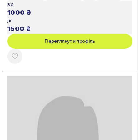
від
1000
₴
до
1500
₴
Переглянути профіль