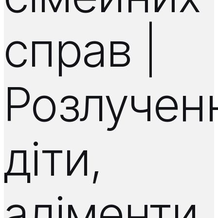
справ |
Розлучен
діти,
аліменти