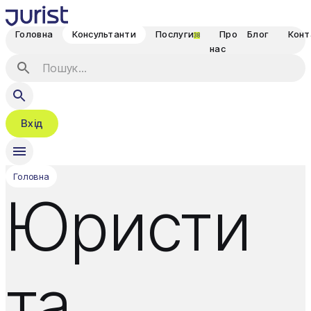
Головна
Консультанти
Послуги
Про
Блог
Конт
38
нас
Вхід
Головна
Юристи
та