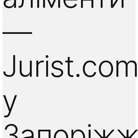
—
Jurist.co
у
Запоріж