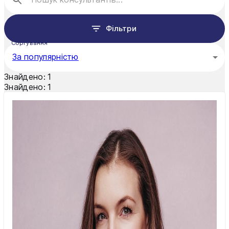
Харків
Фільтри
Херсон
Сортування
За популярністю
Хмельницький
Знайдено:
1
Черкаси
Знайдено:
1
Чернівці
Чернігів
Шостка
Житомир
Київ
Львів