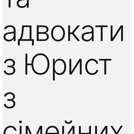
адвокати
з Юрист
з
сімейних