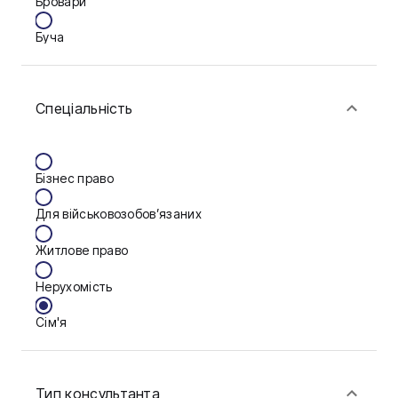
Бровари
Буча
Біла Церква
Спеціальність
Васильків
Вінниця
Бізнес право
Запоріжжя
Для військовозобов’язаних
Калуш
Житлове право
Кам'янське
Нерухомість
Краматорськ
Сім'я
Кременчук
Фінанси
Кропивницький
Тип консультанта
Луцьк