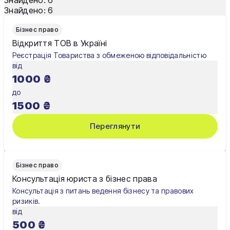
Знайдено:
6
Одеса
Бізнес право
Олександрія
Відкриття ТОВ в Україні
Реєстрація Товариства з обмеженою відповідальністю
Павлоград
від
1000
₴
Полтава
до
Рівне
1500
₴
Суми
Переглянути
Тернопіль
Ужгород
Бізнес право
Консультація юриста з бізнес права
Умань
Консультація з питань ведення бізнесу та правових
ризиків.
Харків
від
500
₴
Херсон