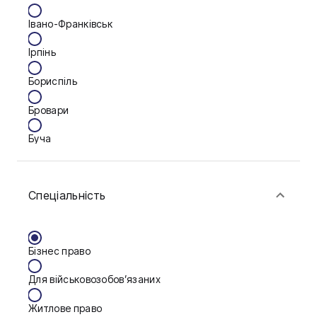
Івано-Франківськ
Ірпінь
Бориспіль
Бровари
Буча
Біла Церква
Спеціальність
Васильків
Вінниця
Бізнес право
Дніпро
Для військовозобов’язаних
Запоріжжя
Житлове право
Калуш