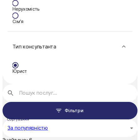
Нерухомість
Кам'янське
Сім'я
Ковель
Фінанси
Конотоп
Тип консультанта
Краматорськ
Кременчук
Юрист
Кривий Ріг
Кропивницький
Луцьк
Фільтри
Миколаїв
Сортування
Мукачево
За популярністю
Нікополь
Знайдено:
6