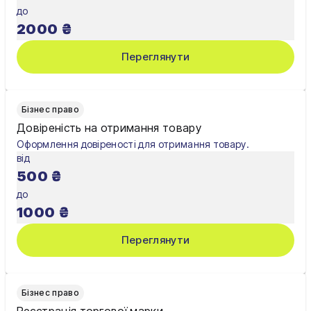
до
Хмельницький
2000
₴
Черкаси
Переглянути
Чернівці
Чернігів
Бізнес право
Довіреність на отримання товару
Шостка
Оформлення довіреності для отримання товару.
від
Житомир
500
₴
Київ
до
1000
₴
Львів
Переглянути
Бізнес право
Реєстрація торгової марки