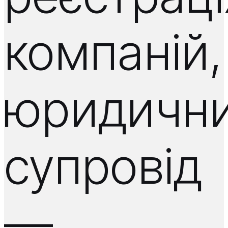
компаній,
юридичн
супровід
—