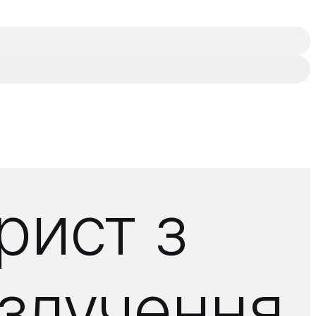
рист з
озлучення,