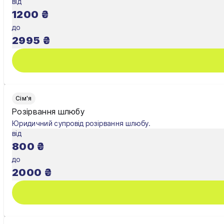
від
1200
₴
до
2995
₴
Сім'я
Розірвання шлюбу
Юридичний супровід розірвання шлюбу.
від
800
₴
до
2000
₴