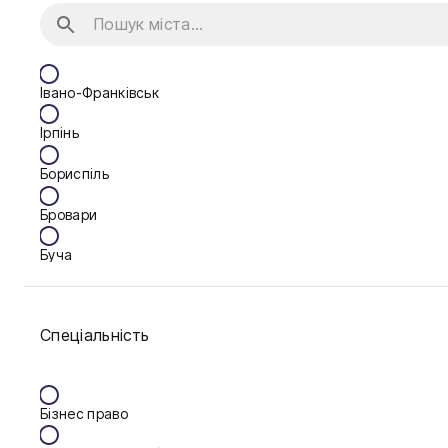
Івано-Франківськ
Ірпінь
Бориспіль
Бровари
Буча
Біла Церква
Спеціальність
Васильків
Вінниця
Бізнес право
Запоріжжя