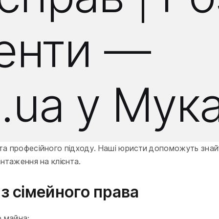
менти —
m.ua у Мук
та професійного підходу. Наші юристи допоможуть знайт
антаження на клієнта.
з сімейного права
о майна;