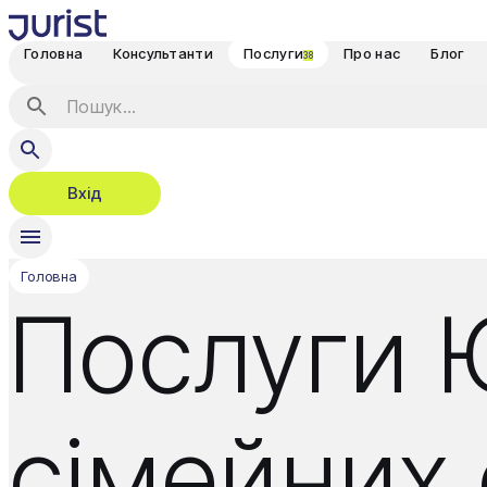
Головна
Консультанти
Послуги
Про нас
Блог
38
Вхід
Головна
Послуги 
сімейних 