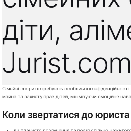
діти, алі
Jurist.co
Сімейні спори потребують особливої конфіденційності 
майна та захисту прав дітей, мінімізуючи емоційне нав
Коли звертатися до юриста 
ви плануєте розлучення та поділ спільно нажитог