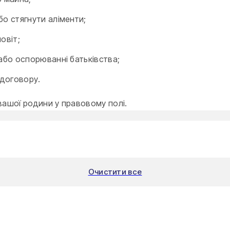
бо стягнути аліменти;
овіт;
або оспорюванні батьківства;
 договору.
ашої родини у правовому полі.
Очистити все