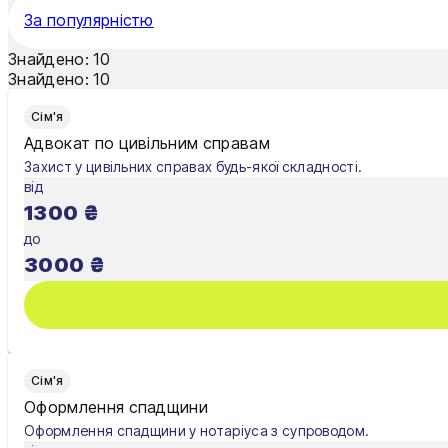
Рівне
За популярністю
Суми
Знайдено:
10
Знайдено:
10
Ужгород
Сім'я
Харків
Адвокат по цивільним справам
Захист у цивільних справах будь-якої складності.
Хмельницький
від
1300
₴
Чернівці
до
Чернігів
3000
₴
Шостка
Житомир
Київ
Сім'я
Оформлення спадщини
Львів
Оформлення спадщини у нотаріуса з супроводом.