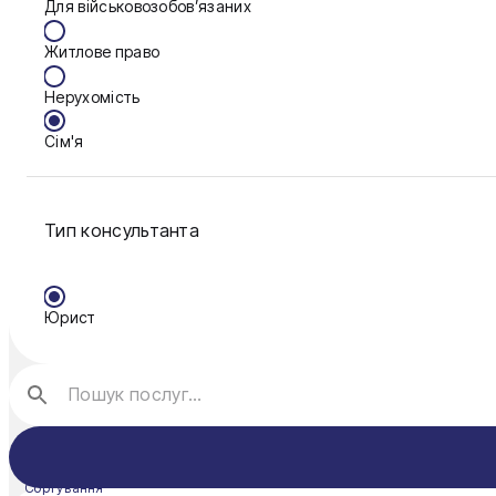
Для військовозобов’язаних
Калуш
Житлове право
Кам'янське
Нерухомість
Краматорськ
Сім'я
Кременчук
Фінанси
Кропивницький
Тип консультанта
Луцьк
Мукачево
Юрист
Нікополь
Одеса
Павлоград
Полтава
Сортування