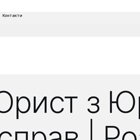
Контакти
Юрист з Ю
справ | Р