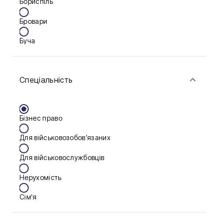
Бориспіль
Бровари
Буча
Біла Церква
Спеціальність
Васильків
Вінниця
Бізнес право
Дніпро
Для військовозобов’язаних
Запоріжжя
Для військовослужбовців
Калуш
Нерухомість
Кам'янське
Сім'я
Ковель
Фінанси