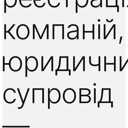
компаній,
юридичн
супровід
—