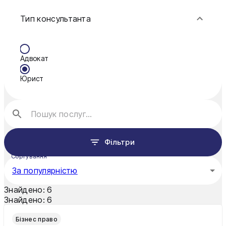
Конотоп
Тип консультанта
Краматорськ
Кременчук
Адвокат
Кривий Ріг
Юрист
Кропивницький
Луцьк
Миколаїв
Фільтри
Мукачево
Сортування
Нікополь
За популярністю
Одеса
Знайдено:
6
Знайдено:
6
Олександрія
Бізнес право