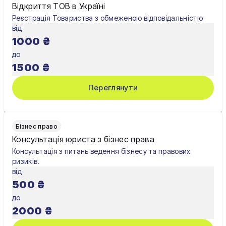
Павлоград
Відкриття ТОВ в Україні
Реєстрація Товариства з обмеженою відповідальністю
Полтава
від
1000
₴
Рівне
до
Суми
1500
₴
Тернопіль
Переглянути
Ужгород
Умань
Бізнес право
Консультація юриста з бізнес права
Харків
Консультація з питань ведення бізнесу та правових
ризиків.
Херсон
від
500
₴
Хмельницький
до
Черкаси
2000
₴
Чернівці