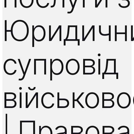
Юридичн
супровід
військов
| Правова