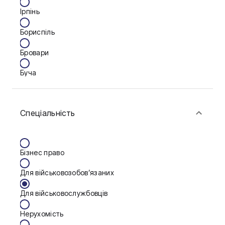
Ірпінь
Бориспіль
Бровари
Буча
Біла Церква
Спеціальність
Васильків
Вінниця
Бізнес право
Дніпро
Для військовозобов’язаних
Запоріжжя
Для військовослужбовців
Калуш
Нерухомість
Кам'янське