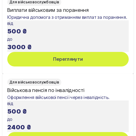
Для військовослужбовців
Харків
Виплати військовим за поранення
Юридична допомога з отриманням виплат за поранення.
Житомир
від
500
₴
Київ
до
Львів
3000
₴
Переглянути
Для військовослужбовців
Військова пенсія по інвалідності
Оформлення військової пенсії через інвалідність.
від
500
₴
до
2400
₴