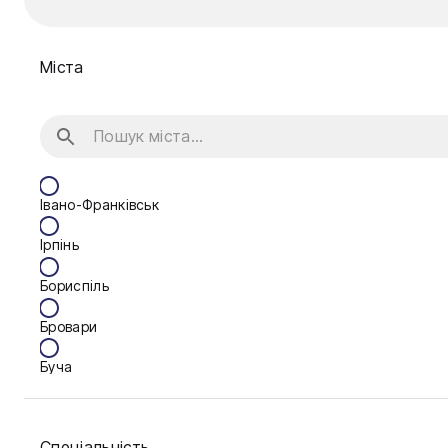
Міста
Івано-Франківськ
Ірпінь
Бориспіль
Бровари
Буча
Біла Церква
Спеціальність
Васильків