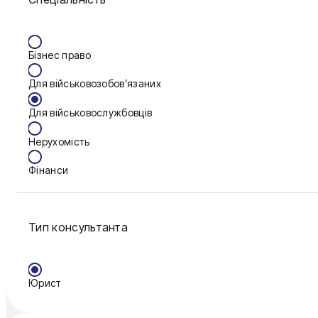
Вінниця
Бізнес право
Дніпро
Для військовозобов’язаних
Калуш
Для військовослужбовців
Кам'янське
Нерухомість
Ковель
Фінанси
Конотоп
Кривий Ріг
Тип консультанта
Кропивницький
Миколаїв
Юрист
Полтава
Рівне