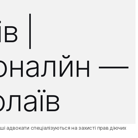
в |
оналйн —
олаїв
і адвокати спеціалізуються на захисті прав діючих