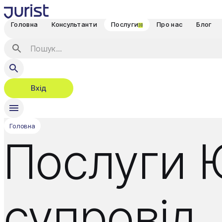
Головна
Консультанти
Послуги
Про нас
Блог
38
Вхід
Головна
Послуги 
супровід