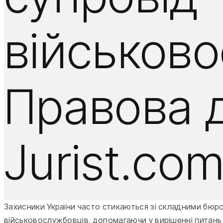
військово
Правова 
Jurist.co
Захисники України часто стикаються зі складними бюро
військовослужбовців, допомагаючи у вирішенні питань 