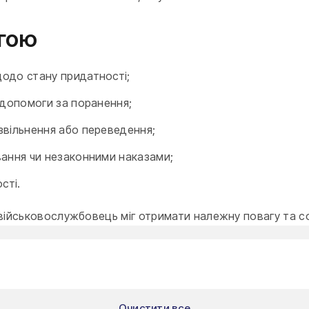
огою
одо стану придатності;
 допомоги за поранення;
звільнення або переведення;
вання чи незаконними наказами;
сті.
йськовослужбовець міг отримати належну повагу та соці
Очистити все