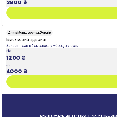
3800
₴
Для військовослужбовців
Військовий адвокат
Захист прав військовослужбовців у суді.
від
1200
₴
до
4000
₴
Залишайтесь на зв'язку, щоб отримува