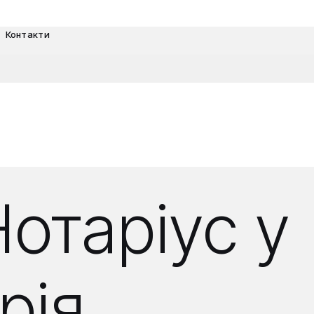
Контакти
отаріус у
рія