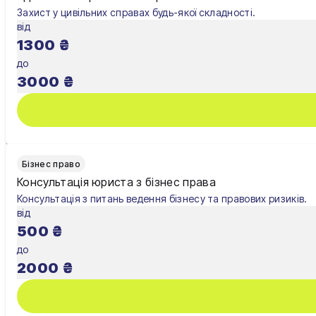
Захист у цивільних справах будь-якої складності.
від
1300
₴
до
3000
₴
Бізнес право
Консультація юриста з бізнес права
Консультація з питань ведення бізнесу та правових ризиків.
від
500
₴
до
2000
₴