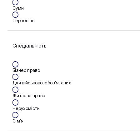
Суми
Тернопіль
Ужгород
Спеціальність
Житомир
Київ
Бізнес право
Львів
Для військовозобов’язаних
Житлове право
Нерухомість
Сім'я
Фінанси