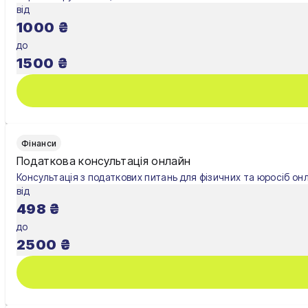
від
1000
₴
до
1500
₴
Фінанси
Податкова консультація онлайн
Консультація з податкових питань для фізичних та юросіб он
від
498
₴
до
2500
₴