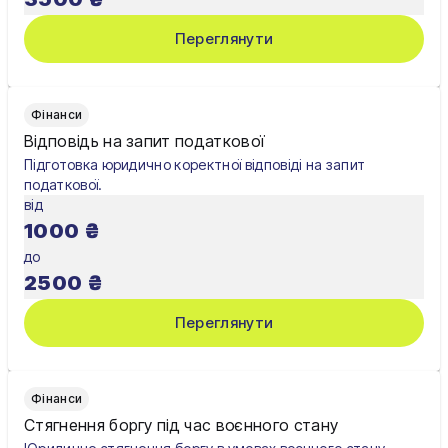
Чернігів
Переглянути
Шостка
Житомир
Фінанси
Відповідь на запит податкової
Київ
Підготовка юридично коректної відповіді на запит
податкової.
Львів
від
1000
₴
до
2500
₴
Переглянути
Фінанси
Стягнення боргу під час воєнного стану