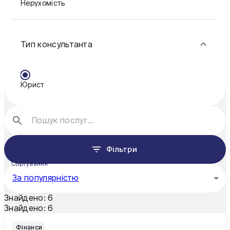
Нерухомість
Краматорськ
Сім'я
Кременчук
Тип консультанта
Фінанси
Кривий Ріг
Кропивницький
Юрист
Луцьк
Миколаїв
Мукачево
Фільтри
Нікополь
Сортування
За популярністю
Одеса
Знайдено:
6
Олександрія
Знайдено:
6
Павлоград
Фінанси