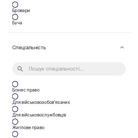
Бровари
Буча
Біла Церква
Спеціальність
Васильків
Вінниця
Дніпро
Запоріжжя
Бізнес право
Калуш
Для військовозобов’язаних
Кам'янське
Для військовослужбовців
Ковель
Житлове право
Конотоп