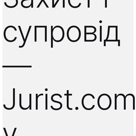
супровід
—
Jurist.co
у