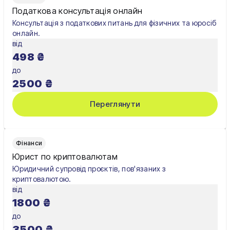
Податкова консультація онлайн
Полтава
Консультація з податкових питань для фізичних та юросіб
онлайн.
Рівне
від
498
₴
Суми
до
Тернопіль
2500
₴
Ужгород
Переглянути
Умань
Харків
Фінанси
Юрист по криптовалютам
Херсон
Юридичний супровід проєктів, пов'язаних з
криптовалютою.
Хмельницький
від
1800
₴
Черкаси
до
Чернівці
3500
₴