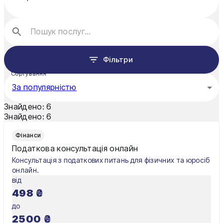
Кривий Ріг
Кропивницький
Луцьк
Фільтри
Миколаїв
Сортування
Мукачево
За популярністю
Нікополь
Знайдено:
6
Знайдено:
6
Одеса
Фінанси
Олександрія
Податкова консультація онлайн
Консультація з податкових питань для фізичних та юросіб
Павлоград
онлайн.
від
Полтава
498
₴
Рівне
до
2500
₴