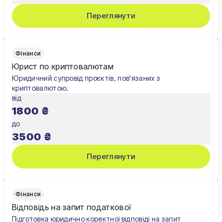
Суми
Переглянути
Тернопіль
Ужгород
Фінанси
Умань
Юрист по криптовалютам
Юридичний супровід проєктів, пов'язаних з
Харків
криптовалютою.
від
Херсон
1800
₴
Хмельницький
до
3500
₴
Черкаси
Переглянути
Чернівці
Чернігів
Фінанси
Шостка
Відповідь на запит податкової
Підготовка юридично коректної відповіді на запит
Житомир