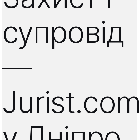
супровід
—
Jurist.co
у Дніпро