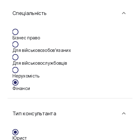
Біла Церква
Спеціальність
Васильків
Вінниця
Бізнес право
Дніпро
Для військовозобов’язаних
Запоріжжя
Для військовослужбовців
Калуш
Нерухомість
Кам'янське
Фінанси
Ковель
Конотоп
Тип консультанта
Краматорськ
Кременчук
Юрист