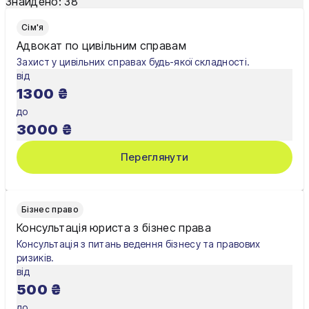
Знайдено:
38
Одеса
Сім'я
Олександрія
Адвокат по цивільним справам
Захист у цивільних справах будь-якої складності.
Павлоград
від
1300
₴
Полтава
до
Рівне
3000
₴
Суми
Переглянути
Тернопіль
Ужгород
Бізнес право
Консультація юриста з бізнес права
Умань
Консультація з питань ведення бізнесу та правових
ризиків.
Харків
від
500
₴
Херсон
до