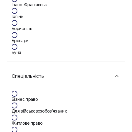
Івано-Франківськ
Ірпінь
Бориспіль
Бровари
Буча
Біла Церква
Спеціальність
Васильків
Вінниця
Бізнес право
Дніпро
Для військовозобов’язаних
Запоріжжя
Житлове право
Калуш