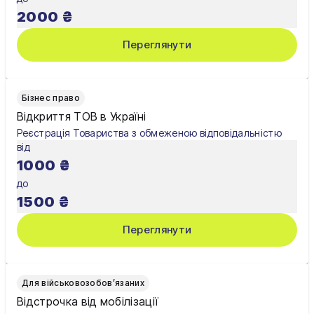
Хмельницький
2000
₴
Черкаси
Переглянути
Чернівці
Чернігів
Бізнес право
Відкриття ТОВ в Україні
Шостка
Реєстрація Товариства з обмеженою відповідальністю
від
Житомир
1000
₴
Київ
до
1500
₴
Львів
Переглянути
Для військовозобов’язаних
Відстрочка від мобілізації