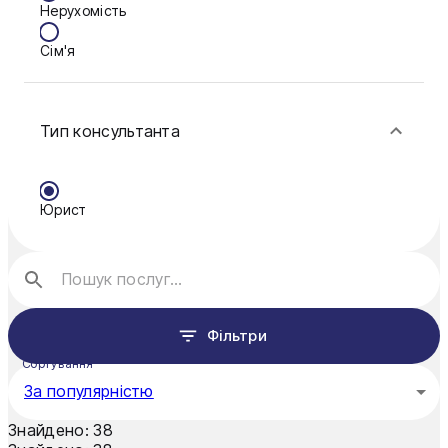
Нерухомість
Кам'янське
Сім'я
Ковель
Фінанси
Конотоп
Тип консультанта
Краматорськ
Кременчук
Юрист
Кривий Ріг
Кропивницький
Луцьк
Фільтри
Миколаїв
Сортування
Мукачево
За популярністю
Нікополь
Знайдено:
38