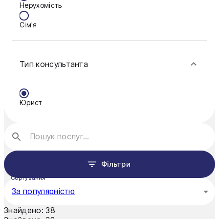
Нерухомість
Кам'янське
Сім'я
Ковель
Фінанси
Конотоп
Тип консультанта
Краматорськ
Кременчук
Юрист
Кривий Ріг
Кропивницький
Луцьк
Фільтри
Миколаїв
Сортування
Мукачево
За популярністю
Нікополь
Знайдено:
38