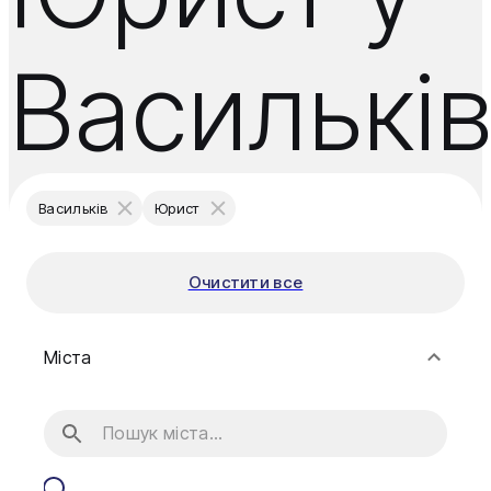
Василькі
Васильків
Юрист
Очистити все
Міста