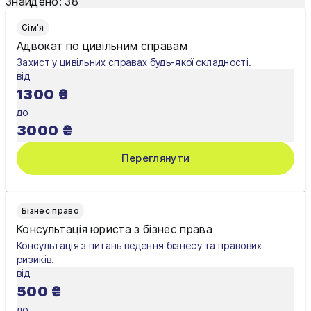
Знайдено:
38
Одеса
Сім'я
Олександрія
Адвокат по цивільним справам
Захист у цивільних справах будь-якої складності.
Павлоград
від
1300
₴
Полтава
до
Рівне
3000
₴
Суми
Переглянути
Тернопіль
Ужгород
Бізнес право
Консультація юриста з бізнес права
Умань
Консультація з питань ведення бізнесу та правових
ризиків.
Харків
від
500
₴
Херсон
до