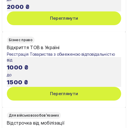
Хмельницький
2000
₴
Черкаси
Переглянути
Чернівці
Чернігів
Бізнес право
Відкриття ТОВ в Україні
Шостка
Реєстрація Товариства з обмеженою відповідальністю
від
Житомир
1000
₴
Київ
до
1500
₴
Львів
Переглянути
Для військовозобов’язаних
Відстрочка від мобілізації