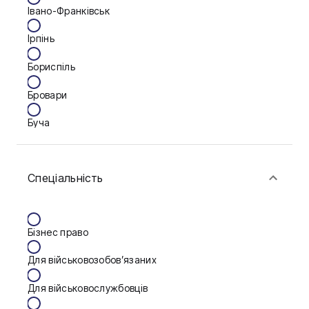
Івано-Франківськ
Ірпінь
Бориспіль
Бровари
Буча
Біла Церква
Спеціальність
Васильків
Вінниця
Бізнес право
Дніпро
Для військовозобов’язаних
Запоріжжя
Для військовослужбовців
Калуш