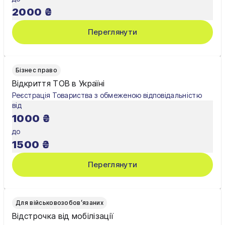
Хмельницький
2000
₴
Черкаси
Переглянути
Чернівці
Чернігів
Бізнес право
Відкриття ТОВ в Україні
Шостка
Реєстрація Товариства з обмеженою відповідальністю
від
Житомир
1000
₴
Київ
до
1500
₴
Львів
Переглянути
Для військовозобов’язаних
Відстрочка від мобілізації