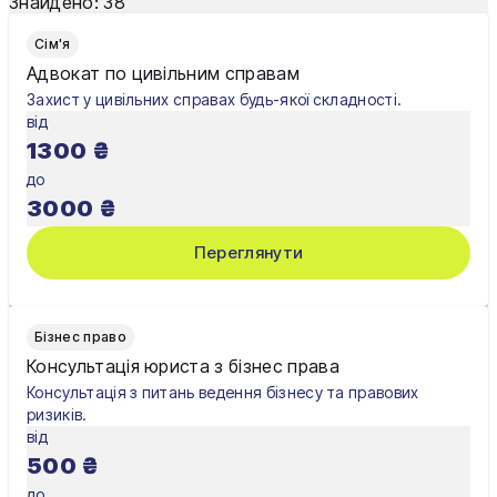
Знайдено:
38
Одеса
Сім'я
Олександрія
Адвокат по цивільним справам
Захист у цивільних справах будь-якої складності.
Павлоград
від
1300
₴
Полтава
до
Рівне
3000
₴
Суми
Переглянути
Тернопіль
Ужгород
Бізнес право
Консультація юриста з бізнес права
Умань
Консультація з питань ведення бізнесу та правових
ризиків.
Харків
від
500
₴
Херсон
до