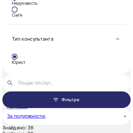
Нерухомість
Кам'янське
Сім'я
Ковель
Фінанси
Конотоп
Тип консультанта
Краматорськ
Кременчук
Юрист
Кривий Ріг
Кропивницький
Луцьк
Фільтри
Миколаїв
Сортування
Мукачево
За популярністю
Нікополь
Знайдено:
38