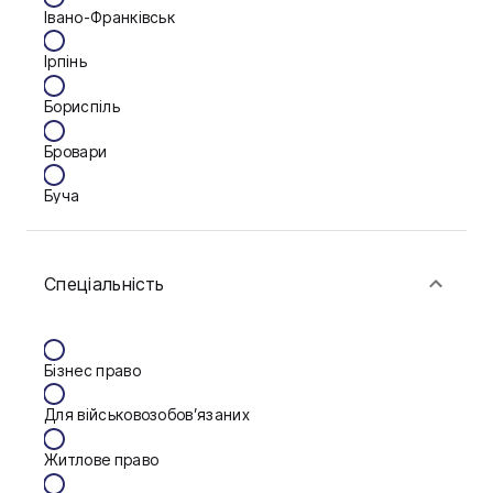
Івано-Франківськ
Ірпінь
Бориспіль
Бровари
Буча
Біла Церква
Спеціальність
Васильків
Вінниця
Бізнес право
Дніпро
Для військовозобов’язаних
Запоріжжя
Житлове право
Калуш