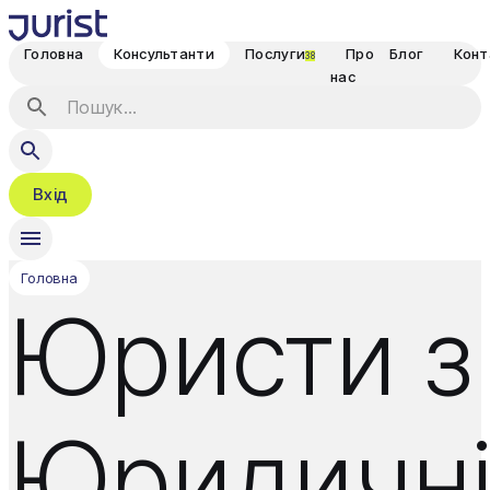
Головна
Консультанти
Послуги
Про
Блог
Конт
38
нас
Вхід
Головна
Юристи з
Юридичн