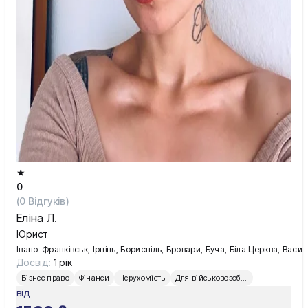
Київ
Львів
★
0
(
0
Відгуків)
Еліна Л.
Юрист
Івано-Франківськ, Ірпінь, Бориспіль, Бровари, Буча, Біла Церква, Вас
Досвід:
1 рік
Бізнес право
Фінанси
Нерухомість
Для військовозобов’язаних
від