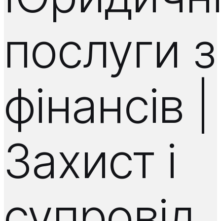
послуги з
фінансів |
Захист і
супровід