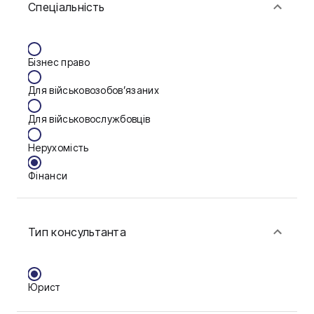
Спеціальність
Васильків
Вінниця
Бізнес право
Дніпро
Для військовозобов’язаних
Запоріжжя
Для військовослужбовців
Калуш
Нерухомість
Кам'янське
Фінанси
Ковель
Конотоп
Тип консультанта
Краматорськ
Кременчук
Юрист
Кривий Ріг