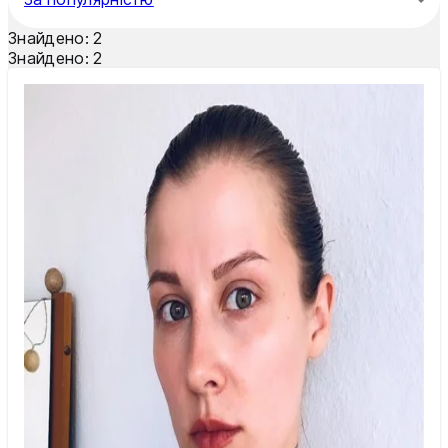
Тернопіль
Знайдено:
2
Ужгород
Знайдено:
2
Умань
Харків
Херсон
Хмельницький
Черкаси
Чернівці
Чернігів
Шостка
Житомир