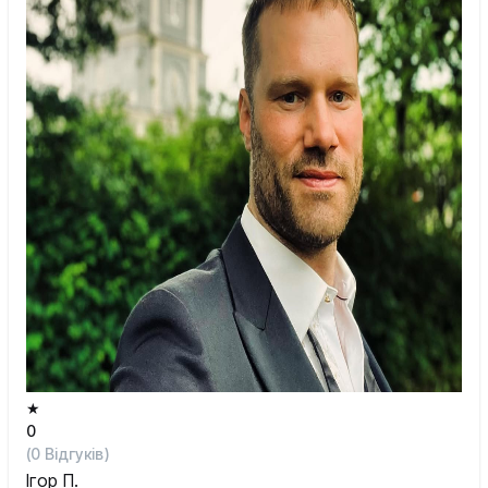
★
0
(
0
Відгуків)
Ігор П.