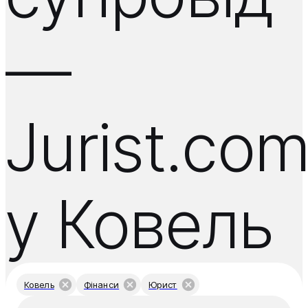
—
Jurist.co
у Ковель
Ковель
Фінанси
Юрист