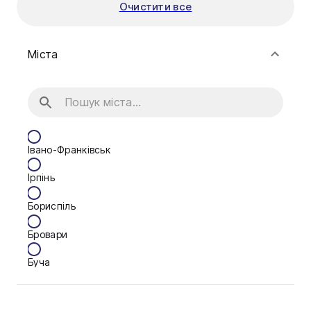
Очистити все
Міста
Івано-Франківськ
Ірпінь
Бориспіль
Бровари
Буча
Біла Церква